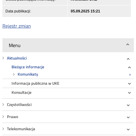
Data publikacji:
05.09.2025 15:21
Rejestr zmian
Menu
Aktualności
Roz
Bieżące informacje
Ro
Komunikaty
Informacja publiczna w UKE
Ro
Konsultacje
Ro
Częstotliwości
Roz
Prawo
Roz
Telekomunikacja
Roz