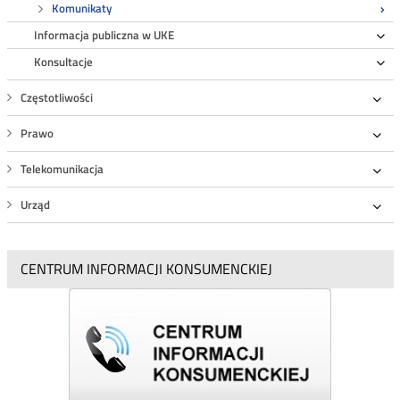
Komunikaty
Informacja publiczna w UKE
Ro
Konsultacje
Ro
Częstotliwości
Roz
Prawo
Roz
Telekomunikacja
Roz
Urząd
Roz
CENTRUM INFORMACJI KONSUMENCKIEJ