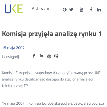
Social
Ustawienia
Wersja
UKE
UKE
UKE
U
Otwórz
Otwórz
Otwór
O
Archiwum
zukaj
Media
kontrastowa
na
na
na
n
w
w
w
portalu
portalu
portal
p
nowym
nowym
nowy
n
Twitter
Youtube
Facebo
L
oknie
oknie
oknie
o
Komisja przyjęła analizę rynku 1
15
maja
2007
Udostępnij
Udostępnij
Udostępnij
Otwórz
Otwórz
Otwórz
Udostępnij
Udostępnij
na
na
na
w
w
w
przez
portalu
portalu
portalu
Drukuj
nowym
nowym
nowym
e-
oknie
oknie
oknie
Twitter
Facebook
Linkedin
mail
Komisja Europejska zaaprobowała zmodyfikowaną przez UKE
analizę rynku detalicznego dostępu do stacjonarnej sieci
telefonicznej TP.
14 maja 2007 r. Komisja Europejska podjęła decyzję aprobującą