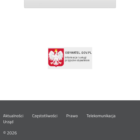
Menu
Aktualności
Częstotliwości
Prawo
Telekomunikacja
Urząd
footer
© 2026