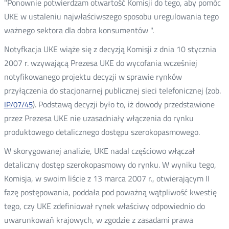
"Ponownie potwierdzam otwartość Komisji do tego, aby pomóc
UKE w ustaleniu najwłaściwszego sposobu uregulowania tego
ważnego sektora dla dobra konsumentów ".
Notyfkacja UKE wiąże się z decyzją Komisji z dnia 10 stycznia
2007 r. wzywającą Prezesa UKE do wycofania wcześniej
notyfikowanego projektu decyzji w sprawie rynków
przyłączenia do stacjonarnej publicznej sieci telefonicznej (zob.
). Podstawą decyzji było to, iż dowody przedstawione
IP/07/45
przez Prezesa UKE nie uzasadniały włączenia do rynku
produktowego detalicznego dostępu szerokopasmowego.
W skorygowanej analizie, UKE nadal częściowo włączał
detaliczny dostęp szerokopasmowy do rynku. W wyniku tego,
Komisja, w swoim liście z 13 marca 2007 r., otwierającym II
fazę postępowania, poddała pod poważną wątpliwość kwestię
tego, czy UKE zdefiniował rynek właściwy odpowiednio do
uwarunkowań krajowych, w zgodzie z zasadami prawa