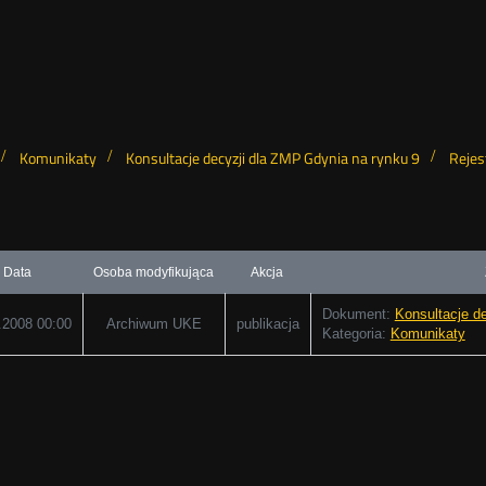
Komunikaty
Konsultacje decyzji dla ZMP Gdynia na rynku 9
Rejes
Data
Osoba modyfikująca
Akcja
Dokument:
Konsultacje d
.2008 00:00
Archiwum UKE
publikacja
Kategoria:
Komunikaty