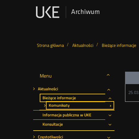
Archiwum
Wyszukiwarka
Strona główna
Aktualności
Bieżące informacje
Menu
Aktualności
25.03
Rozwiń
Bieżące informacje
Rozwiń
Komunikaty
Informacja publiczna w UKE
Rozwiń
Konsultacje
Rozwiń
Częstotliwości