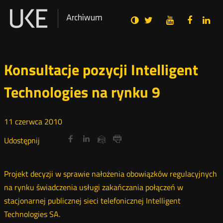
Social
Ustawienia
Wersja
UKE
UKE
UKE
U
Otwórz
Otwórz
Otwór
O
Archiwum
zukaj
Media
zwykła
na
na
na
n
w
w
w
portalu
portalu
portal
p
nowym
nowym
nowy
n
Twitter
Youtube
Facebo
L
oknie
oknie
oknie
o
Konsultacje pozycji Intelligent
Technologies na rynku 9
11
czerwca
2010
Udostępnij
Udostępnij
Udostępnij
Otwórz
Otwórz
Otwórz
Udostępnij
Udostępnij
na
na
na
w
w
w
przez
portalu
portalu
portalu
Drukuj
nowym
nowym
nowym
e-
oknie
oknie
oknie
Twitter
Facebook
Linkedin
mail
Projekt decyzji w sprawie nałożenia obowiązków regulacyjnych
na rynku świadczenia usługi zakańczania połączeń w
stacjonarnej publicznej sieci telefonicznej Intelligent
Technologies SA.