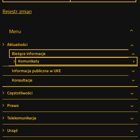
Rejestr zmian
Menu
Aktualności
Roz
Bieżące informacje
Ro
Komunikaty
Informacja publiczna w UKE
Ro
Konsultacje
Ro
Częstotliwości
Roz
Prawo
Roz
Telekomunikacja
Roz
Urząd
Roz