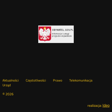
Menu
Aktualności
Częstotliwości
Prawo
Telekomunikacja
Urząd
footer
© 2026
Ideo
O
realizacja: