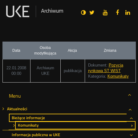
Social
Ustawienia
Wersja
UKE
UKE
UKE
U
Otwórz
Otwórz
Otwór
O
Archiwum
zukaj
Media
zwykła
na
na
na
n
w
w
w
portalu
portalu
portal
p
nowym
nowym
nowy
n
Twitter
Youtube
Facebo
L
oknie
oknie
oknie
o
Osoba
Data
Akcja
Zmiana
modyfikująca
Dokument:
Pozycja
22.01.2008
Archiwum
publikacja
rynkowa ST WIST
00:00
UKE
Kategoria:
Komunikaty
Menu
Aktualności
Roz
Bieżące informacje
Ro
Komunikaty
Informacja publiczna w UKE
Ro