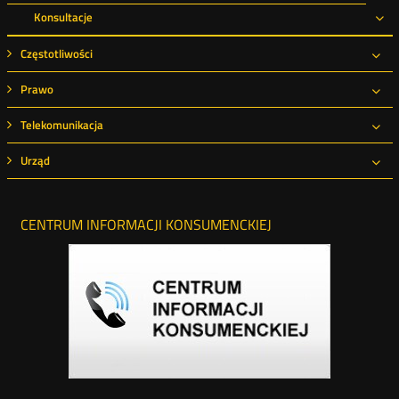
Konsultacje
Ro
Częstotliwości
Roz
Prawo
Roz
Telekomunikacja
Roz
Urząd
Roz
CENTRUM INFORMACJI KONSUMENCKIEJ