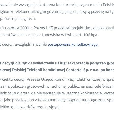
zawie nie występuje skuteczna konkurencja, wyznaczenia Polskiej T
iębiorcy telekomunikacyjnego zajmującego znaczącą pozycję na ty
zków regulacyjnych.
 9 czerwca 2009 r. Prezes UKE przekazał projekt decyzji po kons
umentów celem zajęcia stanowiska w trybie art. 106 kpa.
t decyzji uwzględnia wyniki
.
postępowania konsultacyjnego
t decyzji dla rynku świadczenia usługi zakańczania połączeń gło
nicznej Polskiej Telefonii Komórkowej Centertel Sp. z o.o. po kon
projektu decyzji Prezesa Urzędu Komunikacji Elektronicznej w spra
zania połączeń głosowych w ruchomej publicznej sieci telefoniczne
 siedzibą w Warszawie nie występuje skuteczna konkurencja, wyzna
o.o. jako przedsiębiorcy telekomunikacyjnego zajmującego znaczącą
iębiorcę obowiązków regulacyjnych.