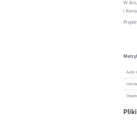
W dniu
i Kons
Projek
Metryk
Autor 
Udostę
Ostatn
Plik