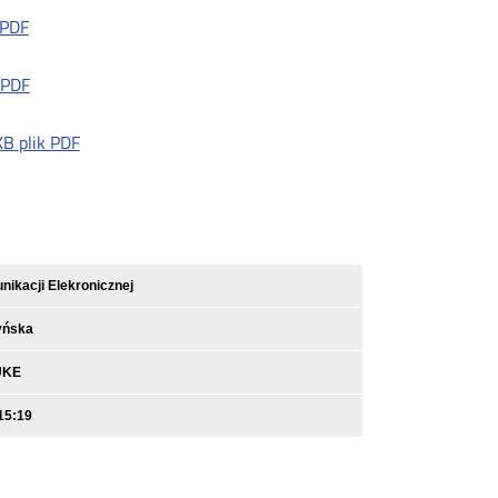
 PDF
 PDF
KB
plik PDF
ikacji Elekronicznej
yńska
UKE
15:19