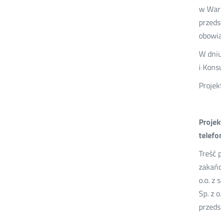
w Wars
przeds
obowią
W dniu
i Kons
Projek
Projek
telefo
Treść 
zakańc
o.o. z
Sp. z 
przeds