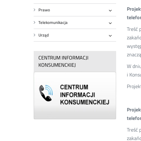
Rozwiń
Projek
Prawo
Rozwiń
telefo
Telekomunikacja
Rozwiń
Treść 
Urząd
zakańc
Rozwiń
występ
znaczą
CENTRUM INFORMACJI
KONSUMENCKIEJ
W dniu
i Kons
Projek
Projek
telefo
Treść 
zakańc