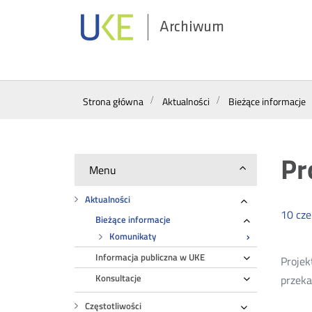
Archiwum
Wyszukiwarka
Strona główna
Aktualności
Bieżące informacje
Pr
Menu
Aktualności
Rozwiń
10
cz
Bieżące informacje
Rozwiń
Komunikaty
Informacja publiczna w UKE
Rozwiń
Projek
Konsultacje
przeka
Rozwiń
Częstotliwości