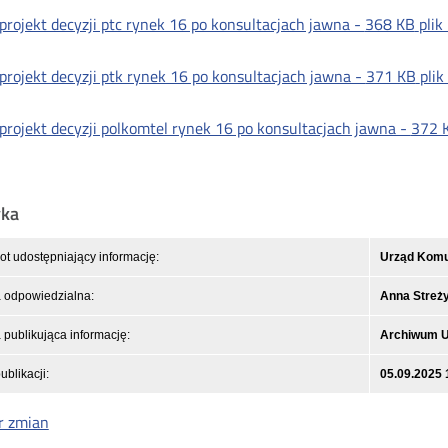
projekt decyzji ptc rynek 16 po konsultacjach jawna -
368 KB
plik
projekt decyzji ptk rynek 16 po konsultacjach jawna -
371 KB
plik
projekt decyzji polkomtel rynek 16 po konsultacjach jawna -
372 
yka
t udostępniający informację:
Urząd Komun
 odpowiedzialna:
Anna Streż
publikująca informację:
Archiwum 
ublikacji:
05.09.2025 
r zmian