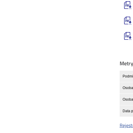
Metr
Podmio
Osoba
Osoba 
Data p
Rejest