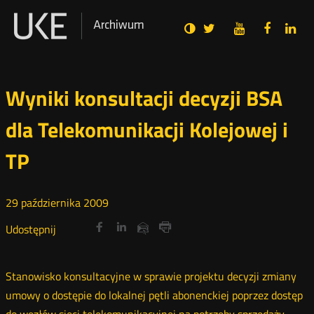
Social
Ustawienia
Wersja
UKE
UKE
UKE
U
Otwórz
Otwórz
Otwór
O
Archiwum
zukaj
Media
zwykła
na
na
na
n
w
w
w
portalu
portalu
portal
p
nowym
nowym
nowy
n
Twitter
Youtube
Facebo
L
oknie
oknie
oknie
o
Wyniki konsultacji decyzji BSA
dla Telekomunikacji Kolejowej i
TP
29
października
2009
Udostępnij
Udostępnij
Udostępnij
Otwórz
Otwórz
Otwórz
Udostępnij
Udostępnij
na
na
na
w
w
w
przez
portalu
portalu
portalu
Drukuj
nowym
nowym
nowym
e-
oknie
oknie
oknie
Twitter
Facebook
Linkedin
mail
Stanowisko konsultacyjne w sprawie projektu decyzji zmiany
umowy o dostępie do lokalnej pętli abonenckiej poprzez dostęp