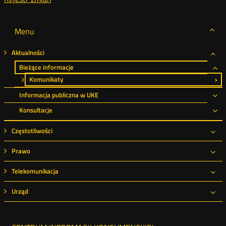
Menu
Aktualności
Roz
Bieżące informacje
Ro
Komunikaty
Informacja publiczna w UKE
Ro
Konsultacje
Ro
Częstotliwości
Roz
Prawo
Roz
Telekomunikacja
Roz
Urząd
Roz