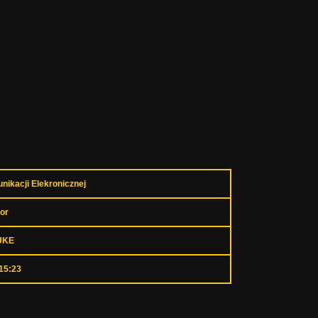
ikacji Elekronicznej
or
UKE
15:23