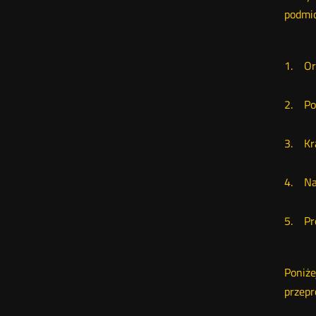
podmio
1. Ora
2. Pol
3. Kra
4. Na
5. Pr
Poniże
przepr