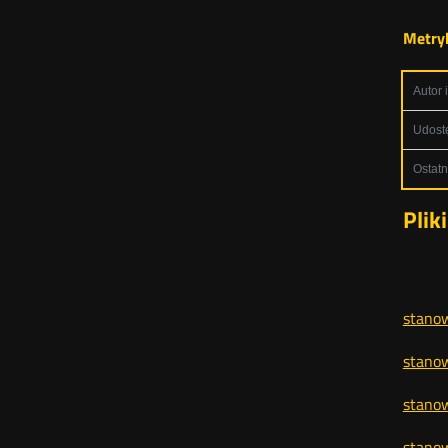
Metryk
Autor 
Udostę
Ostatn
Plik
stanow
stanow
stanow
stanow