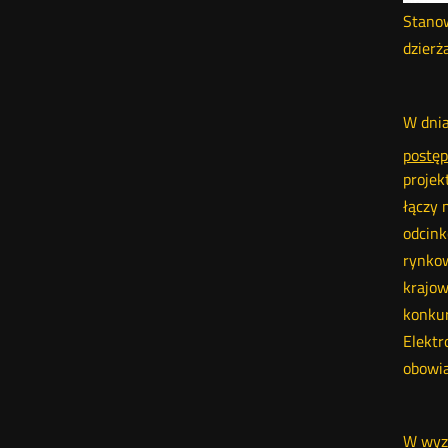
Stanow
dzierż
W dnia
postęp
projek
łączy 
odcink
rynkow
krajow
konkur
Elektr
obowi
W wyzn