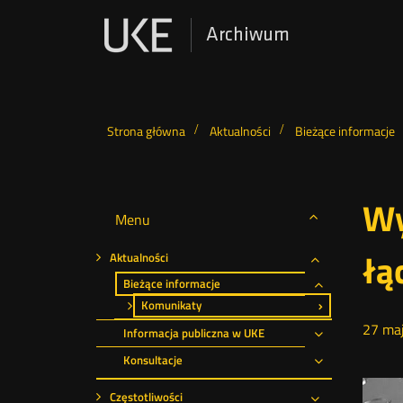
Archiwum
Wyszukiwarka
Strona główna
Aktualności
Bieżące informacje
Wy
Menu
łą
Aktualności
Rozwiń
Bieżące informacje
Rozwiń
Komunikaty
27
ma
Informacja publiczna w UKE
Rozwiń
Konsultacje
Rozwiń
Częstotliwości