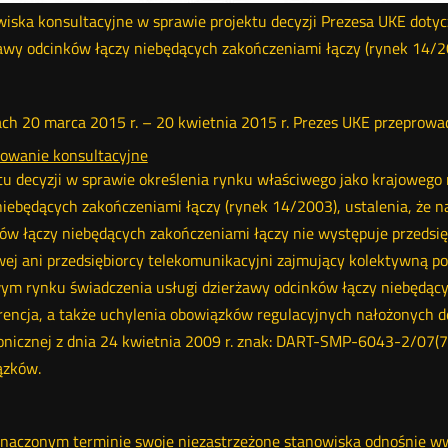
iska konsultacyjne w sprawie projektu decyzji Prezesa UKE dotyc
awy odcinków łączy niebędących zakończeniami łączy (rynek 14/2
ch 20 marca 2015 r. – 20 kwietnia 2015 r. Prezes UKE przeprowad
owanie konsultacyjne
tu decyzji w sprawie określenia rynku właściwego jako krajowego
niebędących zakończeniami łączy (rynek 14/2003), ustalenia, że 
ów łączy niebędących zakończeniami łączy nie występuje przedsię
ej ani przedsiębiorcy telekomunikacyjni zajmujący kolektywną poz
ym rynku świadczenia usługi dzierżawy odcinków łączy niebędąc
encja, a także uchylenia obowiązków regulacyjnych nałożonych d
onicznej z dnia 24 kwietnia 2009 r. znak: DART-SMP-6043-2/07(74
ązków.
aczonym terminie swoje niezastrzeżone stanowiska odnośnie ww. 