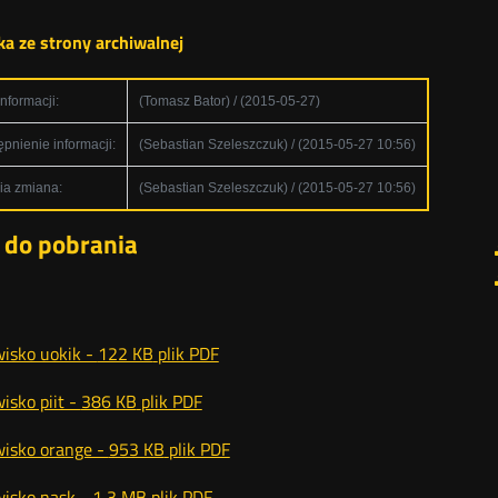
a ze strony archiwalnej
informacji:
(Tomasz Bator) / (2015-05-27)
pnienie informacji:
(Sebastian Szeleszczuk) / (2015-05-27 10:56)
ia zmiana:
(Sebastian Szeleszczuk) / (2015-05-27 10:56)
i do pobrania
isko uokik -
122 KB
plik PDF
isko piit -
386 KB
plik PDF
isko orange -
953 KB
plik PDF
isko nask -
1,3 MB
plik PDF