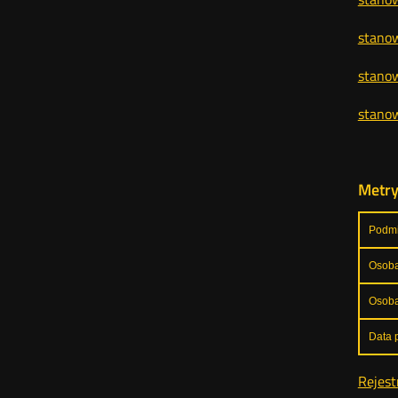
stanow
stanow
stanow
Metr
Podmi
Osoba
Osoba
Data p
Rejest