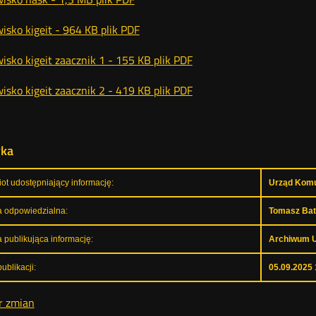
isko kigeit -
964 KB
plik PDF
isko kigeit zaacznik 1 -
155 KB
plik PDF
isko kigeit zaacznik 2 -
419 KB
plik PDF
yka
ot udostępniający informację:
Urząd Komun
 odpowiedzialna:
Tomasz Bat
 publikująca informację:
Archiwum 
ublikacji:
05.09.2025 
r zmian