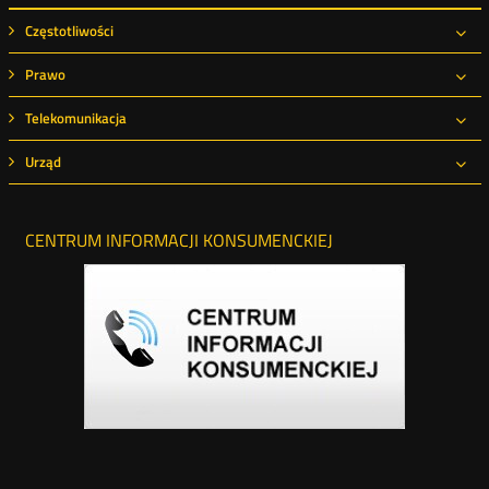
Częstotliwości
Roz
Prawo
Roz
Telekomunikacja
Roz
Urząd
Roz
CENTRUM INFORMACJI KONSUMENCKIEJ