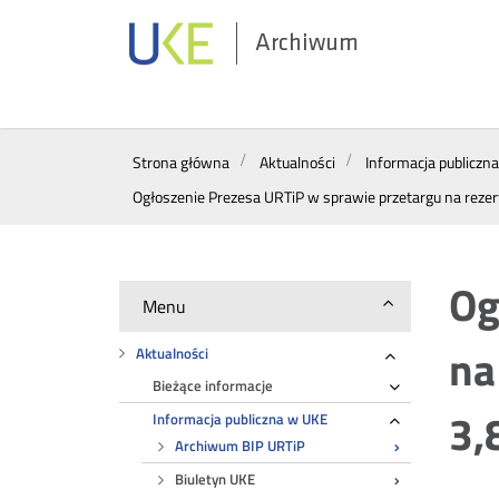
Archiwum
Wyszukiwarka
Strona główna
Aktualności
Informacja publiczn
Ogłoszenie Prezesa URTiP w sprawie przetargu na rezerw
Og
Menu
na
Aktualności
Rozwiń
Bieżące informacje
Rozwiń
3,
Informacja publiczna w UKE
Rozwiń
Archiwum BIP URTiP
Biuletyn UKE