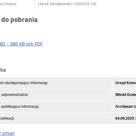
ia zmiana:
(Jacek Strzałkowski) / (2004-02-19)
i do pobrania
80 -
386 KB
plik PDF
yka
t udostępniający informację:
Urząd Komun
 odpowiedzialna:
Witold Grab
publikująca informację:
Archiwum 
ublikacji:
04.09.2025 
r zmian