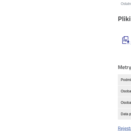
Ostatn
Plik
Metr
Podmio
Osoba
Osoba 
Data p
Rejest