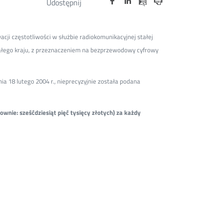
Udostępnij
na
na
na
w
w
w
przez
portalu
portalu
portalu
Drukuj
nowym
nowym
nowym
e-
oknie
oknie
oknie
Twitter
Facebook
Linkedin
mail
cji częstotliwości w służbie radiokomunikacyjnej stałej
całego kraju, z przeznaczeniem na bezprzewodowy cyfrowy
a 18 lutego 2004 r., nieprecyzyjnie została podana
wnie: sześćdziesiąt pięć tysięcy złotych) za każdy