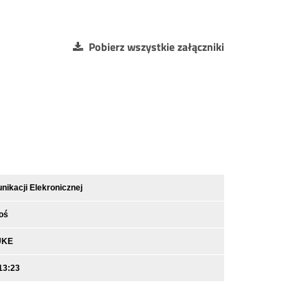
Pobierz wszystkie załączniki
ikacji Elekronicznej
oś
UKE
13:23