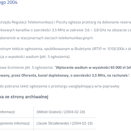
ego
2004
Urzędu Regulacji Telekomunikacji i Poczty ogłasza przetarg na dokonanie rezerwa
eksowych kanałów o szerokości 3,5 MHz w zakresie 3,6 – 3,8 GHz na obszarze 
abonencki w stacjonarnych sieciach telekomunikacyjnych.
otnym tekście ogłoszenia, opublikowanym w Biuletynie URTiP nr 1(10)/2004 z dni
cja o wysokości wadium (pkt. 5 ogłoszenia).
owe brzmienie pkt. 5 ogłoszenia: "
Wpłacenie wadium w wysokości 65 000 zł (sło
wany, przez Oferenta, kanał dupleksowy, o szerokości 3,5 MHz, na rachunek:
".
 do pobrania tekst ogłoszenia o przetargu uwzględniający w/w poprawkę:
a ze strony archiwalnej
informacji:
(Witold Graboś) / (2004-02-18)
pnienie informacji:
(Jacek Strzałkowski) / (2004-02-19)