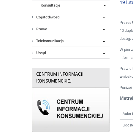
19
lut
Konsultacje
Rozwiń
Częstotliwości
Rozwiń
Prezes 
Prawo
10 dupl
Rozwiń
dostęp 
Telekomunikacja
Rozwiń
W pierw
Urząd
informa
Rozwiń
Prawidł
CENTRUM INFORMACJI
wniosko
KONSUMENCKIEJ
Poniżej
Metryk
Autor 
Udostę