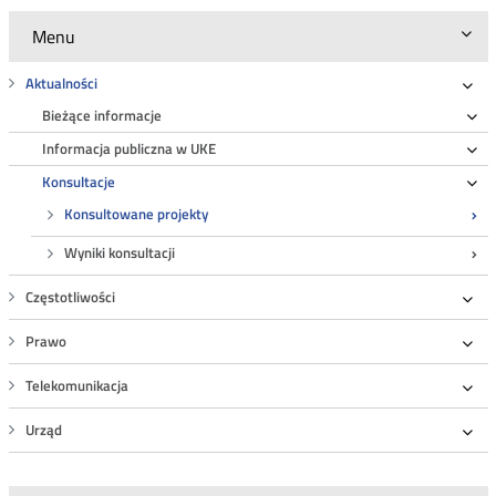
Menu
Aktualności
Roz
Bieżące informacje
Ro
Informacja publiczna w UKE
Ro
Konsultacje
Ro
Konsultowane projekty
Wyniki konsultacji
Częstotliwości
Roz
Prawo
Roz
Telekomunikacja
Roz
Urząd
Roz