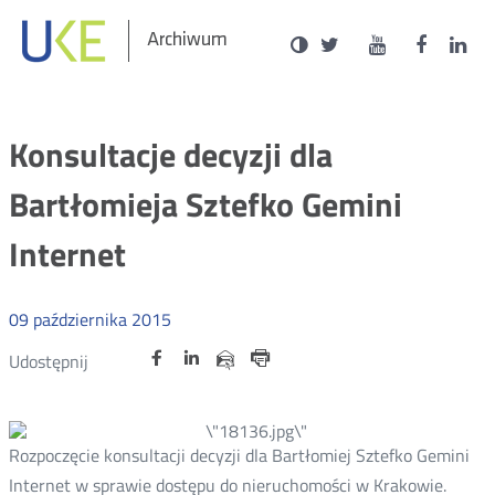
Social
Ustawienia
Wersja
UKE
UKE
UKE
U
Archiwum
zukaj
Media
kontrastowa
na
na
na
n
portalu
portalu
portal
p
Twitter
Youtube
Facebo
L
Konsultacje decyzji dla
Bartłomieja Sztefko Gemini
Internet
09
października
2015
Udostępnij
Udostępnij
Udostępnij
Udostępnij
Udostępnij
na
na
na
przez
portalu
portalu
portalu
Drukuj
e-
Twitter
Facebook
Linkedin
mail
Rozpoczęcie konsultacji decyzji dla Bartłomiej Sztefko Gemini
Internet w sprawie dostępu do nieruchomości w Krakowie.