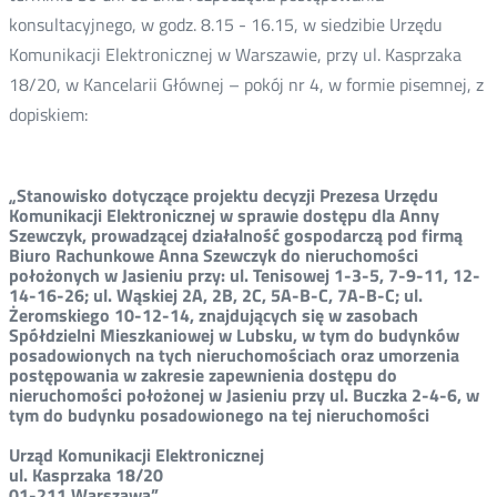
konsultacyjnego, w godz. 8.15 - 16.15, w siedzibie Urzędu
Komunikacji Elektronicznej w Warszawie, przy ul. Kasprzaka
18/20, w Kancelarii Głównej – pokój nr 4, w formie pisemnej, z
dopiskiem:
„Stanowisko dotyczące projektu decyzji Prezesa Urzędu
Komunikacji Elektronicznej w sprawie dostępu dla Anny
Szewczyk, prowadzącej działalność gospodarczą pod firmą
Biuro Rachunkowe Anna Szewczyk do nieruchomości
położonych w Jasieniu przy: ul. Tenisowej 1-3-5, 7-9-11, 12-
14-16-26; ul. Wąskiej 2A, 2B, 2C, 5A-B-C, 7A-B-C; ul.
Żeromskiego 10-12-14, znajdujących się w zasobach
Spółdzielni Mieszkaniowej w Lubsku,
w tym do budynków
posadowionych na tych nieruchomościach oraz umorzenia
postępowania
w zakresie zapewnienia dostępu do
nieruchomości położonej w Jasieniu przy
ul. Buczka 2-4-6, w
tym do budynku posadowionego na tej nieruchomości
Urząd Komunikacji Elektronicznej
ul. Kasprzaka 18/20
01-211 Warszawa”