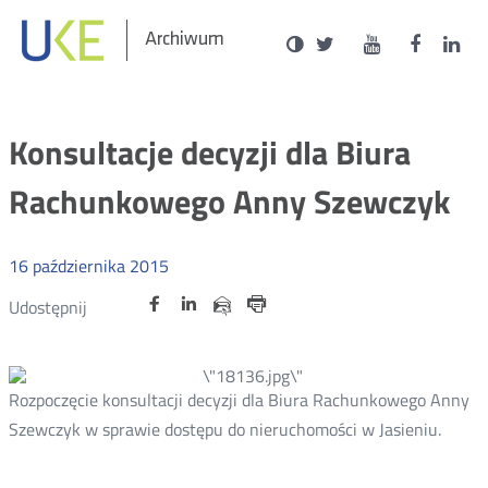
Social
Ustawienia
Wersja
UKE
UKE
UKE
U
Archiwum
zukaj
Media
kontrastowa
na
na
na
n
portalu
portalu
portal
p
Twitter
Youtube
Facebo
L
Konsultacje decyzji dla Biura
Rachunkowego Anny Szewczyk
16
października
2015
Udostępnij
Udostępnij
Udostępnij
Udostępnij
Udostępnij
na
na
na
przez
portalu
portalu
portalu
Drukuj
e-
Twitter
Facebook
Linkedin
mail
Rozpoczęcie konsultacji decyzji dla Biura Rachunkowego Anny
Szewczyk w sprawie dostępu do nieruchomości w Jasieniu.