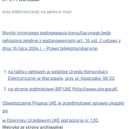
oraz elektronicznej na adres e-mail:
Wyniki niniejszego postępowania konsultacyjnego będą
ogłoszone zgodnie z postanowieniami art. 16 ust. 2 ustawy z
dnia 16 lipca 2004 r. - Prawo telekomunikacyjne:
na tablicy ogłoszeń w siedzibie Urzędu Komunikacji
Elektronicznej w Warszawie, przy ul. Kasprzaka 18/20;
na stronie podmiotowej BIP UKE (http://www.uke.gov.pl).
Obwieszczenie Prezesa UKE w przedmiotowej sprawie ukazało
się
w Dzienniku Urzędowym UKE pod pozycją nr 120.
Metryka ze strony archiwalnej