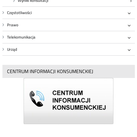
Wyniki konsultacji
Częstotliwości
Roz
Prawo
Roz
Telekomunikacja
Roz
Urząd
Roz
CENTRUM INFORMACJI KONSUMENCKIEJ