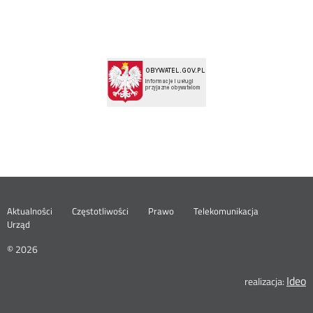
Menu
Aktualności
Częstotliwości
Prawo
Telekomunikacja
Urząd
footer
© 2026
Ideo
realizacja: