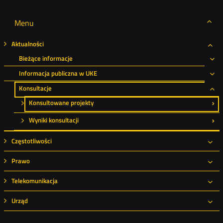
Menu
Aktualności
Roz
Bieżące informacje
Ro
Informacja publiczna w UKE
Ro
Konsultacje
Ro
Konsultowane projekty
Wyniki konsultacji
Częstotliwości
Roz
Prawo
Roz
Telekomunikacja
Roz
Urząd
Roz