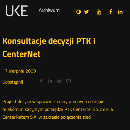
Social
Ustawienia
Wersja
UKE
UKE
UKE
U
Otwórz
Otwórz
Otwór
O
Archiwum
zukaj
Media
zwykła
na
na
na
n
w
w
w
portalu
portalu
portal
p
nowym
nowym
nowy
n
Twitter
Youtube
Facebo
L
oknie
oknie
oknie
o
Konsultacje decyzji PTK i
CenterNet
17
sierpnia
2009
Udostępnij
Udostępnij
Udostępnij
Otwórz
Otwórz
Otwórz
Udostępnij
Udostępnij
na
na
na
w
w
w
przez
portalu
portalu
portalu
Drukuj
nowym
nowym
nowym
e-
oknie
oknie
oknie
Twitter
Facebook
Linkedin
mail
Projekt decyzji w sprawie zmiany umowy o dostępie
telekomunikacyjnym pomiędzy PTK Centertel Sp. z o.o. a
CenterNetem S.A. w zakresie połączenia sieci.