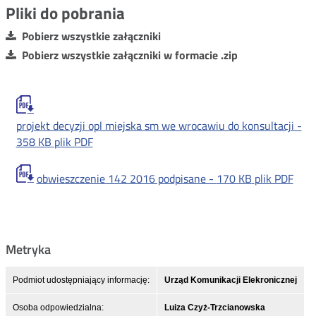
Pliki do pobrania
Pobierz wszystkie załączniki
Pobierz wszystkie załączniki w formacie .zip
projekt decyzji opl miejska sm we wrocawiu do konsultacji -
358 KB
plik PDF
obwieszczenie 142 2016 podpisane -
170 KB
plik PDF
Metryka
Podmiot udostępniający informację:
Urząd Komunikacji Elekronicznej
Osoba odpowiedzialna:
Luiza Czyż-Trzcianowska