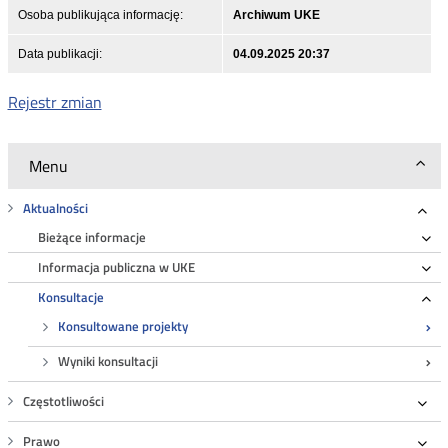
Osoba publikująca informację:
Archiwum UKE
Data publikacji:
04.09.2025 20:37
Rejestr zmian
Menu
Aktualności
Roz
Bieżące informacje
Ro
Informacja publiczna w UKE
Ro
Konsultacje
Ro
Konsultowane projekty
Wyniki konsultacji
Częstotliwości
Roz
Prawo