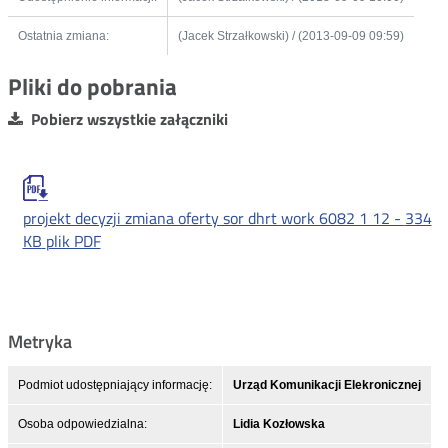
Ostatnia zmiana:
(Jacek Strzałkowski) / (2013-09-09 09:59)
Pliki do pobrania
Pobierz wszystkie załączniki
projekt decyzji zmiana oferty sor dhrt work 6082 1 12 -
334
KB
plik PDF
Metryka
Podmiot udostępniający informację:
Urząd Komunikacji Elekronicznej
Osoba odpowiedzialna:
Lidia Kozłowska