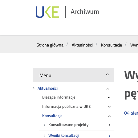
Archiwum
Wyszukiwarka
Strona główna
Aktualności
Konsultacje
Wyni
Wy
Menu
pę
Aktualności
Rozwiń
Bieżące informacje
Rozwiń
Informacja publiczna w UKE
Rozwiń
04
sie
Konsultacje
Rozwiń
Konsultowane projekty
Wyniki konsultacji