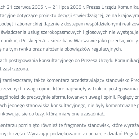
ch 21 czerwca 2005 r. – 21 lipca 2006 r. Prezes Urzędu Komunika
tacyjne dotyczące projektu decyzji stwierdzającej, że na krajowym
i podpętli abonenckiej (łącznie z dostępem współdzielonym) real
 świadczenia usług szerokopasmowych i głosowych nie występuje
munikacji Polskiej S.A. z siedzibą w Warszawie jako przedsiębior
ę na tym rynku oraz nałożenia obowiązków regulacyjnych.
ch postępowania konsultacyjnego do Prezesa Urzędu Komunikacji E
st zastrzeżona.
j zamieszczamy także komentarz przedstawiający stanowisko Prez
trzeżonych uwag i opinii, które napłynęły w trakcie postępowani
ególności do precyzyjnie sformułowanych uwag i opinii. Poglądy z
ach jednego stanowiska konsultacyjnego, nie były komentowane p
nkowując się do tezy, którą miały one uzasadniać.
ntarzu pominięto również te fragmenty stanowisk, które wyrażały 
onych części. Wyrażając podziękowanie za poparcie działań Regula