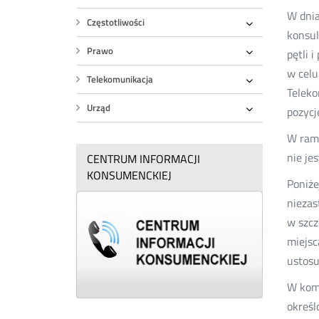
W dnia
Częstotliwości
konsul
Rozwiń
Prawo
pętli 
Rozwiń
w celu
Telekomunikacja
Teleko
Rozwiń
Urząd
pozycj
Rozwiń
W rama
nie je
CENTRUM INFORMACJI
KONSUMENCKIEJ
Poniże
niezas
w szcz
miejsc
ustosu
W kome
określ