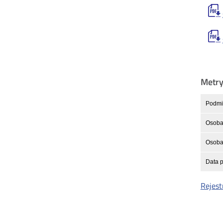
Metr
Podmio
Osoba
Osoba 
Data p
Rejest