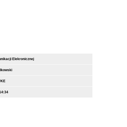
ikacji Elekronicznej
lkowski
UKE
14:34