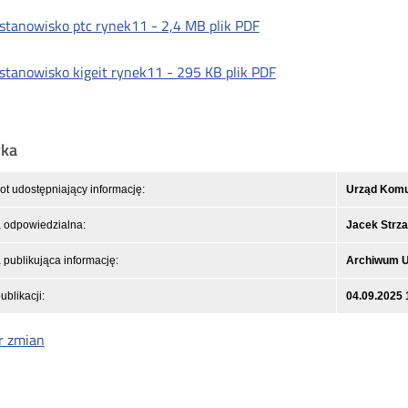
stanowisko ptc rynek11 -
2,4 MB
plik PDF
stanowisko kigeit rynek11 -
295 KB
plik PDF
yka
t udostępniający informację:
Urząd Komun
 odpowiedzialna:
Jacek Strza
publikująca informację:
Archiwum 
ublikacji:
04.09.2025 
r zmian