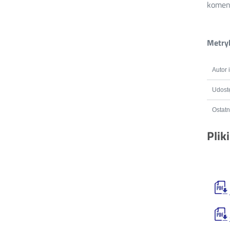
koment
Metryk
Autor 
Udostę
Ostatn
Plik