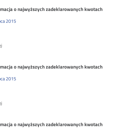
o
najwyższych
rmacja o najwyższych zadeklarowanych kwotach
zadeklarowanych
kwotach
pca
2015
O:
j
Informacja
o
najwyższych
rmacja o najwyższych zadeklarowanych kwotach
zadeklarowanych
kwotach
pca
2015
O:
j
Informacja
o
najwyższych
rmacja o najwyższych zadeklarowanych kwotach