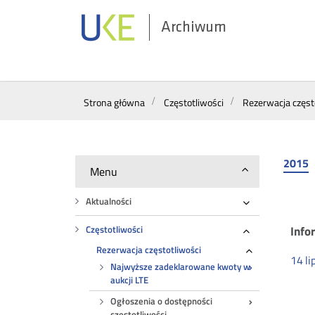
Archiwum
Wyszukiwarka
Strona główna
Częstotliwości
Rezerwacja częst
2015
Menu
Aktualności
Rozwiń
Na
Info
Częstotliwości
Rozwiń
Rezerwacja częstotliwości
Rozwiń
14
li
Najwyższe zadeklarowane kwoty w
za
aukcji LTE
Ogłoszenia o dostępności
częstotliwości