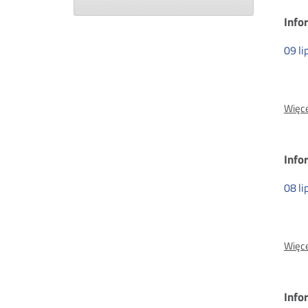
Info
09
li
Więce
Info
08
li
Więce
Info