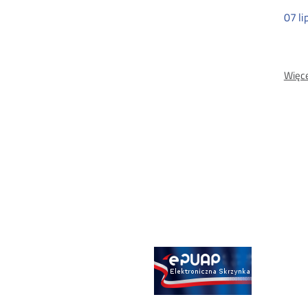
07
li
Więce