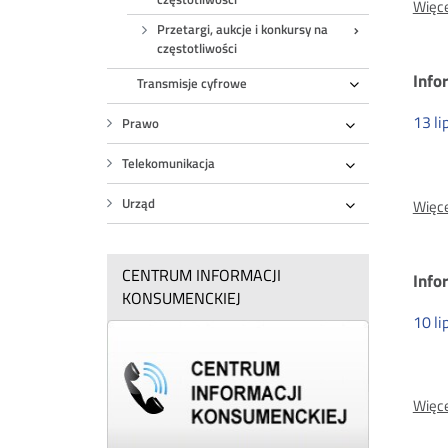
kw
Więce
Przetargi, aukcje i konkursy na
częstotliwości
w
Info
Transmisje cyfrowe
Rozwiń
au
13
li
Prawo
Rozwiń
Telekomunikacja
LT
Rozwiń
Urząd
Więce
Rozwiń
20
CENTRUM INFORMACJI
Info
KONSUMENCKIEJ
10
li
Więce