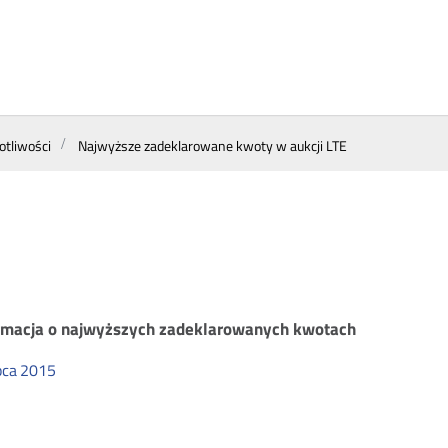
otliwości
Najwyższe zadeklarowane kwoty w aukcji LTE
jwyższe
rmacja o najwyższych zadeklarowanych kwotach
pca
2015
deklarowane