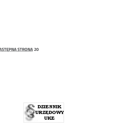
na
strona
ASTĘPNA STRONA
20
20