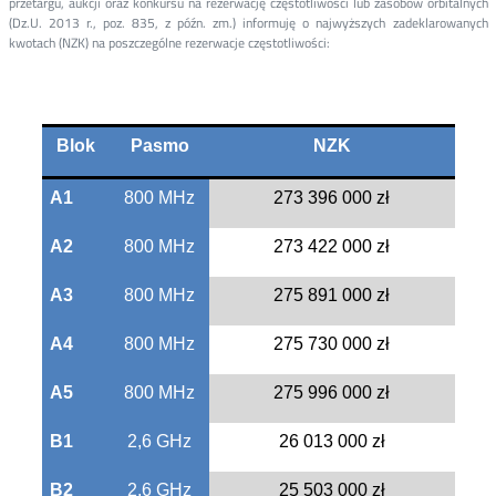
przetargu, aukcji oraz konkursu na rezerwację częstotliwości lub zasobów orbitalnych
(Dz.U. 2013 r., poz. 835, z późn. zm.) informuję o najwyższych zadeklarowanych
kwotach (NZK) na poszczególne rezerwacje częstotliwości:
Blok
Pasmo
NZK
A1
800 MHz
273 396 000 zł
A2
800 MHz
273 422 000 zł
A3
800 MHz
275 891 000 zł
A4
800 MHz
275 730 000 zł
A5
800 MHz
275 996 000 zł
B1
2,6 GHz
26 013 000 zł
B2
2,6 GHz
25 503 000 zł