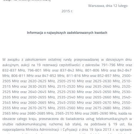
Warszawa, dnia 12 lutego
2015 r.
Informacja o najwyższych zadeklarowanych kwotach
W związku z zakończeniem ostatniej rundy przeprowadzanej w dzisiejszym dniu
aukcyjnym, aukcji na 19 rezerwacji częstotliwości z zakresów 791-796 MHz oraz
832-837 MHz, 796-801 MHz oraz 837-842 MHz, 801-806 MHz oraz 842-847
MHz, 806-811 MHz oraz 847-852 MHz, 811-816 MHz oraz 852-857 MHz, 2500-
2505 MHz oraz 2620-2625 MHz, 2505-2510 MHz oraz 2625-2630 MHz, 2510-
2515 MHz oraz 2630-2635 MHz, 2515-2520 MHz oraz 2635-2640 MHz, 2520-
2525 MHz oraz 2640-2645 MHz, 2525-2530 MHz oraz 2645-2650 MHz, 2530-
2535 MHz oraz 2650-2655 MHz, 2535-2540 MHz oraz 2655-2660 MHz, 2540-
2545 MHz oraz 2660-2665 MHz, 2545-2550 MHz oraz 2665-2670 MHz, 2550-
2555 MHz oraz 2670-2675 MHz, 2555-2560 MHz oraz 2675-2680 MHz, 2560-
2565 MHz oraz 2680-2685 MHz, 2565-2570 MHz oraz 2685-2690 MHz, każda na
obszarze całego kraju, przeznaczona do świadczenia usług telekomunikacyjnych w
służbie radiokomunikacyjnej ruchomej lub stałej, na podstawie § 19 ust. 6a
rozporządzenia Ministra Administracji i Cyfryzacji z dnia 19 lipca 2013 r. w sprawie