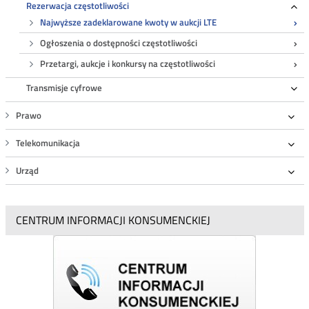
Rezerwacja częstotliwości
Ro
Najwyższe zadeklarowane kwoty w aukcji LTE
Ogłoszenia o dostępności częstotliwości
Przetargi, aukcje i konkursy na częstotliwości
Transmisje cyfrowe
Ro
Prawo
Roz
Telekomunikacja
Roz
Urząd
Roz
CENTRUM INFORMACJI KONSUMENCKIEJ