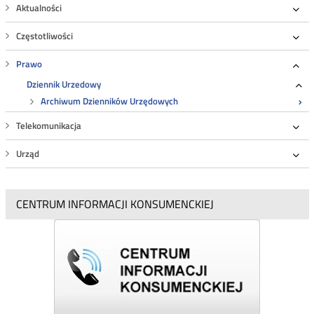
Aktualności
Roz
Częstotliwości
Roz
Prawo
Roz
Dziennik Urzedowy
Ro
Archiwum Dzienników Urzędowych
Telekomunikacja
Roz
Urząd
Roz
CENTRUM INFORMACJI KONSUMENCKIEJ