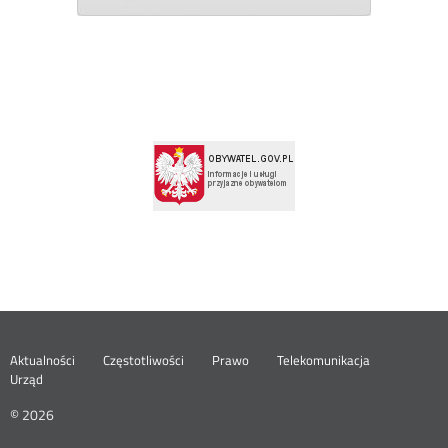
Menu
Aktualności
Częstotliwości
Prawo
Telekomunikacja
Urząd
footer
© 2026