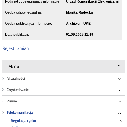
Podmiot udostępniający informację:
Urząd Komunikacji Elekronicznej
Osoba odpowiedzialna:
Monika Radecka
Osoba publikująca informację:
Archiwum UKE
Data publikacji:
01.09.2025 11:49
Rejestr zmian
Menu
Aktualności
Roz
Częstotliwości
Roz
Prawo
Roz
Telekomunikacja
Roz
Regulacja rynku
Ro