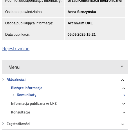
Podmiot udostępniający informację:
Urząd Komunikacji Elekronicznej
Osoba odpowiedzialna:
Anna Streżyńska
Osoba publikująca informację:
Archiwum UKE
Data publikacji:
05.09.2025 15:21
Rejestr zmian
Menu
Aktualności
Roz
Bieżące informacje
Ro
Komunikaty
Informacja publiczna w UKE
Ro
Konsultacje
Ro
Częstotliwości
Roz