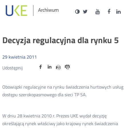
Social
Ustawienia
Wersja
UKE
UKE
UKE
U
Otwórz
Otwórz
Otwór
O
Archiwum
zukaj
Media
kontrastowa
na
na
na
n
w
w
w
portalu
portalu
portal
p
nowym
nowym
nowy
n
Twitter
Youtube
Facebo
L
oknie
oknie
oknie
o
Decyzja regulacyjna dla rynku 5
29
kwietnia
2011
Udostępnij
Udostępnij
Udostępnij
Otwórz
Otwórz
Otwórz
Udostępnij
Udostępnij
na
na
na
w
w
w
przez
portalu
portalu
portalu
Drukuj
nowym
nowym
nowym
e-
oknie
oknie
oknie
Twitter
Facebook
Linkedin
mail
Obowiązki regulacyjne na rynku świadczenia hurtowych usług
dostępu szerokopasmowego dla sieci TP SA.
W dniu 28 kwietnia 2010 r. Prezes UKE wydał decyzję
określającą rynek właściwy jako krajowy rynek świadczenia