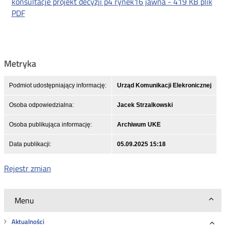
konsultacje projekt decyzji p4 rynek16 jawna -
419 KB
plik
PDF
Metryka
Podmiot udostępniający informację:
Urząd Komunikacji Elekronicznej
Osoba odpowiedzialna:
Jacek Strzalkowski
Osoba publikująca informację:
Archiwum UKE
Data publikacji:
05.09.2025 15:18
Rejestr zmian
Menu
Aktualności