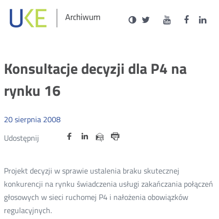
Social
Ustawienia
Wersja
UKE
UKE
UKE
U
Otwórz
Otwórz
Otwór
O
Archiwum
zukaj
Media
kontrastowa
na
na
na
n
w
w
w
portalu
portalu
portal
p
nowym
nowym
nowy
n
Twitter
Youtube
Facebo
L
oknie
oknie
oknie
o
Konsultacje decyzji dla P4 na
rynku 16
20
sierpnia
2008
Udostępnij
Udostępnij
Udostępnij
Otwórz
Otwórz
Otwórz
Udostępnij
Udostępnij
na
na
na
w
w
w
przez
portalu
portalu
portalu
Drukuj
nowym
nowym
nowym
e-
oknie
oknie
oknie
Twitter
Facebook
Linkedin
mail
Projekt decyzji w sprawie ustalenia braku skutecznej
konkurencji na rynku świadczenia usługi zakańczania połączeń
głosowych w sieci ruchomej P4 i nałożenia obowiązków
regulacyjnych.