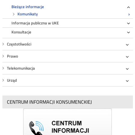
Roz
Bieżące informacje
Ro
Komunikaty
Informacja publiczna w UKE
Ro
Konsultacje
Ro
Częstotliwości
Roz
Prawo
Roz
Telekomunikacja
Roz
Urząd
Roz
CENTRUM INFORMACJI KONSUMENCKIEJ