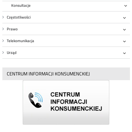
Konsultacje
Ro
Częstotliwości
Roz
Prawo
Roz
Telekomunikacja
Roz
Urząd
Roz
CENTRUM INFORMACJI KONSUMENCKIEJ