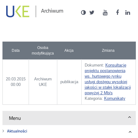
Social
Ustawienia
Wersja
UKE
UKE
UKE
U
Otwórz
Otwórz
Otwór
O
Archiwum
zukaj
Media
kontrastowa
na
na
na
n
w
w
w
portalu
portalu
portal
p
nowym
nowym
nowy
n
Twitter
Youtube
Facebo
L
oknie
oknie
oknie
o
Osoba
Data
Akcja
Zmiana
modyfikująca
Dokument:
Konsultacje
projektu postanowienia
ws. hurtowego rynku
20.03.2015
Archiwum
publikacja
usługi dostępu wysokiej
00:00
UKE
jakości w stałej lokalizacji
powyżej 2 Mb/s
Kategoria:
Komunikaty
Menu
Aktualności
Roz