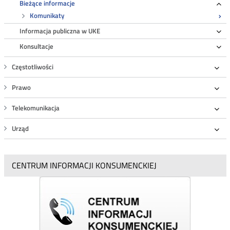
Bieżące informacje
Ro
Komunikaty
Informacja publiczna w UKE
Ro
Konsultacje
Ro
Częstotliwości
Roz
Prawo
Roz
Telekomunikacja
Roz
Urząd
Roz
CENTRUM INFORMACJI KONSUMENCKIEJ