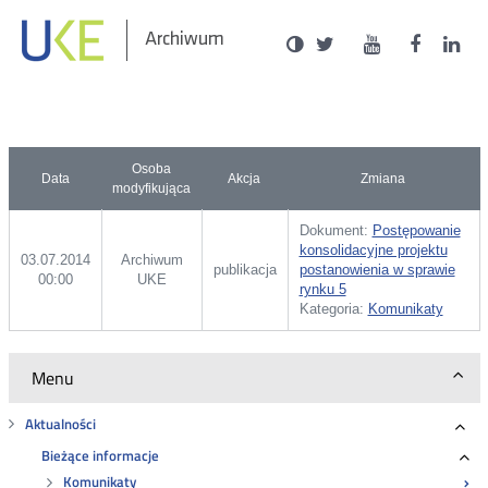
Social
Ustawienia
Wersja
UKE
UKE
UKE
U
Otwórz
Otwórz
Otwór
O
Archiwum
zukaj
Media
kontrastowa
na
na
na
n
w
w
w
portalu
portalu
portal
p
nowym
nowym
nowy
n
Twitter
Youtube
Facebo
L
oknie
oknie
oknie
o
Osoba
Data
Akcja
Zmiana
modyfikująca
Dokument:
Postępowanie
konsolidacyjne projektu
03.07.2014
Archiwum
publikacja
postanowienia w sprawie
00:00
UKE
rynku 5
Kategoria:
Komunikaty
Menu
Aktualności
Roz
Bieżące informacje
Ro
Komunikaty