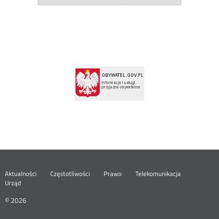
Menu
Aktualności
Częstotliwości
Prawo
Telekomunikacja
Urząd
footer
© 2026