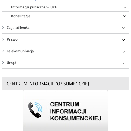
Informacja publiczna w UKE
Ro
Konsultacje
Ro
Częstotliwości
Roz
Prawo
Roz
Telekomunikacja
Roz
Urząd
Roz
CENTRUM INFORMACJI KONSUMENCKIEJ