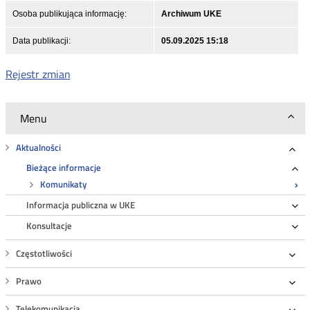
Osoba publikująca informację:
Archiwum UKE
Data publikacji:
05.09.2025 15:18
Rejestr zmian
Menu
Aktualności
Roz
Bieżące informacje
Ro
Komunikaty
Informacja publiczna w UKE
Ro
Konsultacje
Ro
Częstotliwości
Roz
Prawo
Roz
Telekomunikacja