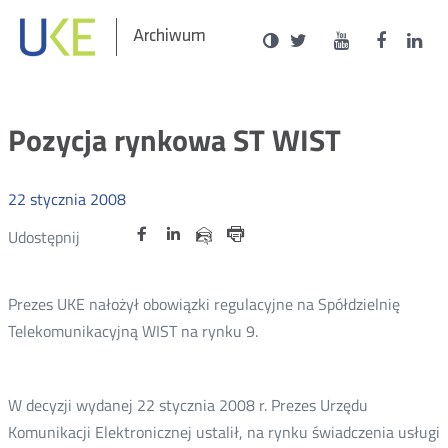
Social
Ustawienia
Wersja
UKE
UKE
UKE
U
Otwórz
Otwórz
Otwór
O
Archiwum
zukaj
Media
kontrastowa
na
na
na
n
w
w
w
portalu
portalu
portal
p
nowym
nowym
nowy
n
Twitter
Youtube
Facebo
L
oknie
oknie
oknie
o
Pozycja rynkowa ST WIST
22
stycznia
2008
Udostępnij
Udostępnij
Udostępnij
Otwórz
Otwórz
Otwórz
Udostępnij
Udostępnij
na
na
na
w
w
w
przez
portalu
portalu
portalu
Drukuj
nowym
nowym
nowym
e-
oknie
oknie
oknie
Twitter
Facebook
Linkedin
mail
Prezes UKE nałożył obowiązki regulacyjne na Spółdzielnię
Telekomunikacyjną WIST na rynku 9.
W decyzji wydanej 22 stycznia 2008 r. Prezes Urzędu
Komunikacji Elektronicznej ustalił, na rynku świadczenia usługi