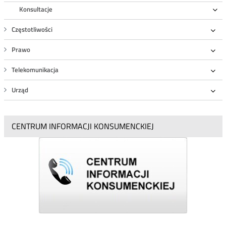
Konsultacje
Ro
Częstotliwości
Roz
Prawo
Roz
Telekomunikacja
Roz
Urząd
Roz
CENTRUM INFORMACJI KONSUMENCKIEJ