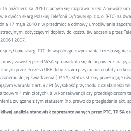
 15 października 2010 r. odbyła się rozprawa przed Wojewódzk
wie dwóch skarg Polskiej Telefonii Cyfrowej sp. z o. o. (PTC) na
dnia 17 maja 2010 r. w przedmiocie odmowy umożliwienia zapozna
stracyjnymi dotyczącymi dopłaty do kosztu świadczenia przez Te
 2006 i 2007.
łączył obie skargi PTC do wspólnego rozpoznania i rozstrzygnięcia
 sprawy zawisłej przed WSA sprowadzała się do odpowiedzi na pyt
zonym przez Prezesa UKE dotyczącym przyznania dopłaty do kosz
zonemu do jej świadczenia (TP SA), status strony przysługuje r
ającym warunki z art. 97 Pt (wysokość przychodu z działalności 
arzowym 4 mln złotych), a w konsekwencji czy przedsiębiorcom taki
ienia związane z tym statusem (np. prawo do przeglądania akt, spo
kliwej analizie stanowisk zaprezentowanych przez PTC, TP SA o
nych motywach wydanego rozstrzygnięcia, WSA zauważył, że rac