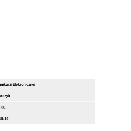
ikacji Elekronicznej
arczyk
UKE
15:19