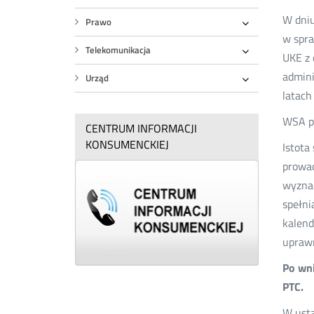
Rozwiń
W dniu
Prawo
Rozwiń
w spra
Telekomunikacja
UKE z 
Rozwiń
admini
Urząd
Rozwiń
latach
WSA po
CENTRUM INFORMACJI
KONSUMENCKIEJ
Istota
prowad
wyznac
spełni
kalend
uprawn
Po wni
PTC.
W usta