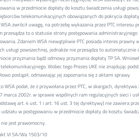
owania w przedmiocie dopłaty do kosztu świadczenia usługi pows
iębiorców telekomunikacyjnych obowiązanych do pokrycia dopłaty 
 WSA zwrócił uwagę, na potrzebę wykazania przez PTC interesu 
 przesądza to o statusie strony postępowania administracyjnego 
owania. Zdaniem WSA niewątpliwie PTC posiada interes prawny w
ch usługi powszechnej, jednakże nie przesądza to automatycznie 
iocie przyznania bądź odmowy przyznania dopłaty TP SA. Wniosek
telekomunikacyjnego. Wobec tego Prezes UKE nie znajdując podsta
łowo postąpił, odmawiając jej zapoznania się z aktami sprawy.
o WSA podał, że z przywołana przez PTC, w skargach, dyrektyw
 7 marca 2002r. w sprawie wspólnych ram regulacyjnych sieci i us
odstawę art. 4 ust. 1 i art. 16 ust. 3 tej dyrektywy) nie zawiera p
 udziału w postępowaniu w przedmiocie dopłaty do kosztu świadcz
nie jest prawomocny.
 akt VI SA/Wa 1503/10