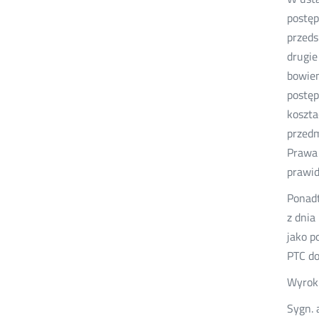
postęp
przeds
drugie
bowiem
postęp
koszta
przedm
Prawa 
prawid
Ponadt
z dnia
jako p
PTC do
Wyrok 
Sygn.