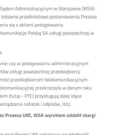
im Sądem Administracyjnym w Warszawie (WSA)
 dwa tożsame przedmiotowo postanowienia Prezesa
nia się z aktami postępowania
lekomunikacje Polską SA usługi powszechnej w
.
anie: czy w postępowaniu administracyjnym
tów usługi powszechnej przedsiębiorcy
ównież przedsiębiorcom telekomunikacyjnym
telekomunikacyjnej przekroczyła w danym roku
m (tutaj - PTC) przysługują dalej idące
rządzania notatek i odpisów, itd.).
raz Prezesa UKE, WSA wyrokiem oddalił skargi
ję miał Prezes UKE wskazując na odrębność