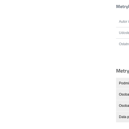
Metryk
Autor 
Udostę
Ostatn
Metr
Podmio
Osoba
Osoba 
Data p