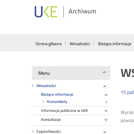
Archiwum
Wyszukiwarka
Strona główna
Aktualności
Bieżące informacje
WS
Menu
Aktualności
Rozwiń
15
paź
Bieżące informacje
Rozwiń
Komunikaty
Informacja publiczna w UKE
Rozwiń
Wyrok 
Konsultacje
powsze
Rozwiń
Częstotliwości