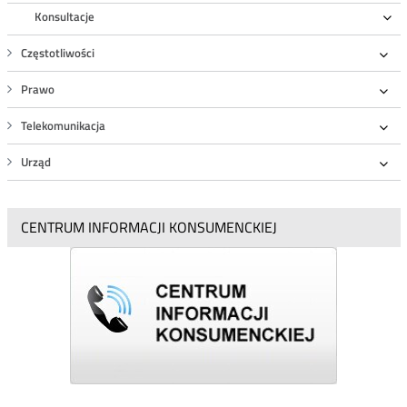
Konsultacje
Ro
Częstotliwości
Roz
Prawo
Roz
Telekomunikacja
Roz
Urząd
Roz
CENTRUM INFORMACJI KONSUMENCKIEJ