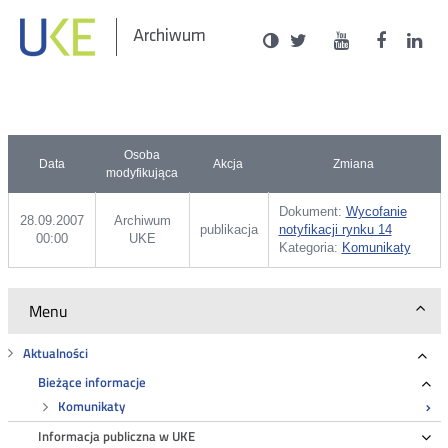
Social
Ustawienia
Wersja
UKE
UKE
UKE
U
Otwórz
Otwórz
Otwór
O
Archiwum
zukaj
Media
kontrastowa
na
na
na
n
w
w
w
portalu
portalu
portal
p
nowym
nowym
nowy
n
Twitter
Youtube
Facebo
L
oknie
oknie
oknie
o
Osoba
Data
Akcja
Zmiana
modyfikująca
Dokument:
Wycofanie
28.09.2007
Archiwum
publikacja
notyfikacji rynku 14
00:00
UKE
Kategoria:
Komunikaty
Menu
Aktualności
Roz
Bieżące informacje
Ro
Komunikaty
Informacja publiczna w UKE
Ro