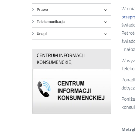
Rozwiń
W dnia
Prawo
Rozwiń
przepr
Telekomunikacja
świadc
Rozwiń
Petrot
Urząd
Rozwiń
świadc
i nało
CENTRUM INFORMACJI
W wyzn
KONSUMENCKIEJ
Teleko
Ponadt
dotycz
Poniże
konsul
Metryk