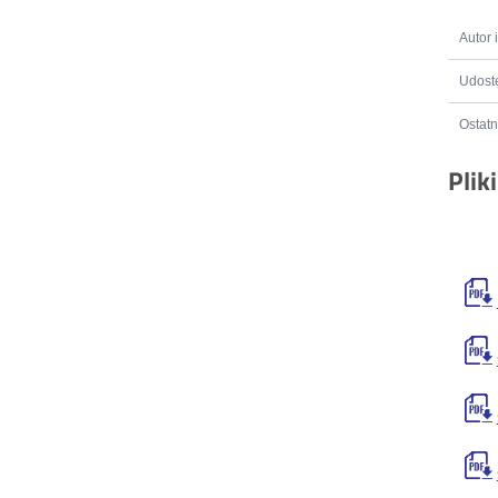
Autor 
Udostę
Ostatn
Plik