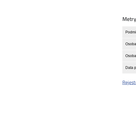
Metr
Podmio
Osoba
Osoba 
Data p
Rejest