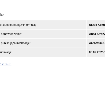
yka
t udostępniający informację:
Urząd Komun
 odpowiedzialna:
Anna Streż
publikująca informację:
Archiwum 
ublikacji:
05.09.2025 
r zmian