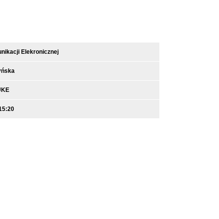
ikacji Elekronicznej
yńska
UKE
15:20