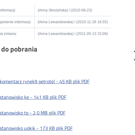
informacji:
(Anna Streżyńska) / (2010-08-23)
pnienie informacji:
(Anna Lewandowska) / (2010-11-26 16:55)
ia zmiana:
(Anna Lewandowska) / (2011-05-13 15:09)
i do pobrania
komentarz rynek9 petrotel -
45 KB
plik PDF
stanowisko ke -
141 KB
plik PDF
stanowisko tp -
2,0 MB
plik PDF
stanowisko uokik -
173 KB
plik PDF