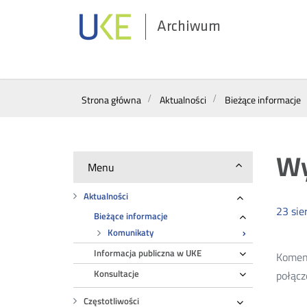
Archiwum
Wyszukiwarka
Strona główna
Aktualności
Bieżące informacje
Wy
Menu
Aktualności
Rozwiń
23
sie
Bieżące informacje
Rozwiń
Komunikaty
Informacja publiczna w UKE
Rozwiń
Koment
Konsultacje
połącz
Rozwiń
Częstotliwości