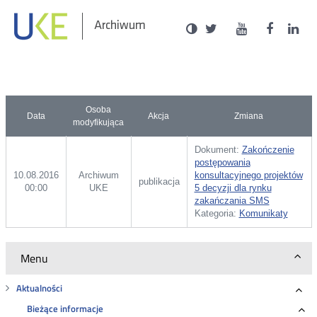
Social
Ustawienia
Wersja
UKE
UKE
UKE
U
Otwórz
Otwórz
Otwór
O
Archiwum
zukaj
Media
kontrastowa
na
na
na
n
w
w
w
portalu
portalu
portal
p
nowym
nowym
nowy
n
Twitter
Youtube
Facebo
L
oknie
oknie
oknie
o
Osoba
Data
Akcja
Zmiana
modyfikująca
Dokument:
Zakończenie
postępowania
10.08.2016
Archiwum
konsultacyjnego projektów
publikacja
00:00
UKE
5 decyzji dla rynku
zakańczania SMS
Kategoria:
Komunikaty
Menu
Aktualności
Roz
Bieżące informacje
Ro