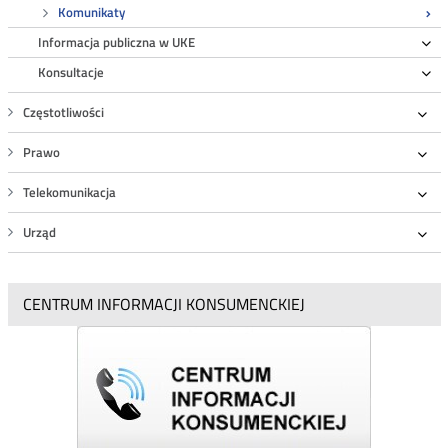
Komunikaty
Informacja publiczna w UKE
Ro
Konsultacje
Ro
Częstotliwości
Roz
Prawo
Roz
Telekomunikacja
Roz
Urząd
Roz
CENTRUM INFORMACJI KONSUMENCKIEJ