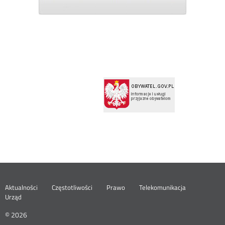
Menu
Aktualności
Częstotliwości
Prawo
Telekomunikacja
Urząd
footer
© 2026