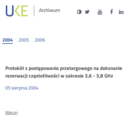
Social
Ustawienia
Wersja
UKE
UKE
UKE
U
Otwórz
Otwórz
Otwór
O
Archiwum
zukaj
Media
kontrastowa
na
na
na
n
w
w
w
portalu
portalu
portal
p
nowym
nowym
nowy
n
Twitter
Youtube
Facebo
L
oknie
oknie
oknie
o
2004
2005
2006
Archiwum
Protokół z postępowania przetargowego na dokonanie
rezerwacji częstotliwości w zakresie 3,6 - 3,8 GHz
BIP
05
sierpnia
2004
URTiP
2004
O:
Więcej
Protokół
z