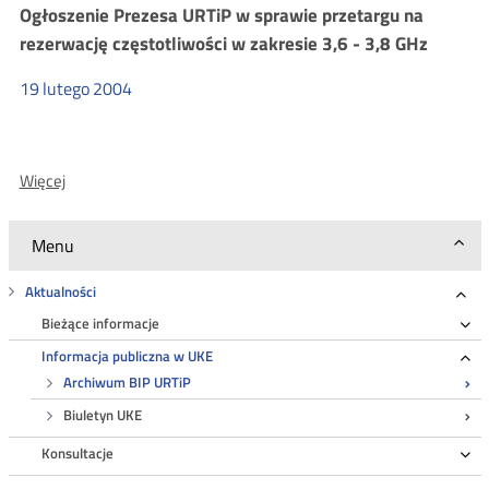
Przenośność
Ogłoszenie Prezesa URTiP w sprawie przetargu na
UMTS
numerów
rezerwację częstotliwości w zakresie 3,6 - 3,8 GHz
i
GSM
19
lutego
2004
1800
O:
Więcej
Ogłoszenie
Prezesa
Menu
URTiP
w
Aktualności
sprawie
Roz
Bieżące informacje
Ro
przetargu
na
Informacja publiczna w UKE
Ro
rezerwację
Archiwum BIP URTiP
częstotliwości
Biuletyn UKE
w
Konsultacje
zakresie
Ro
3,6