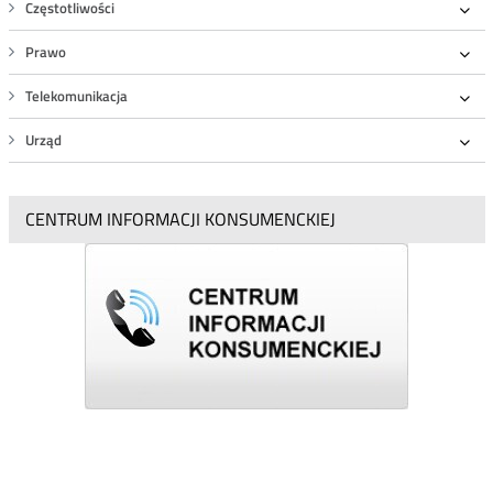
Częstotliwości
-
Roz
3,8
Prawo
GHz
Roz
Telekomunikacja
Roz
Urząd
Roz
CENTRUM INFORMACJI KONSUMENCKIEJ