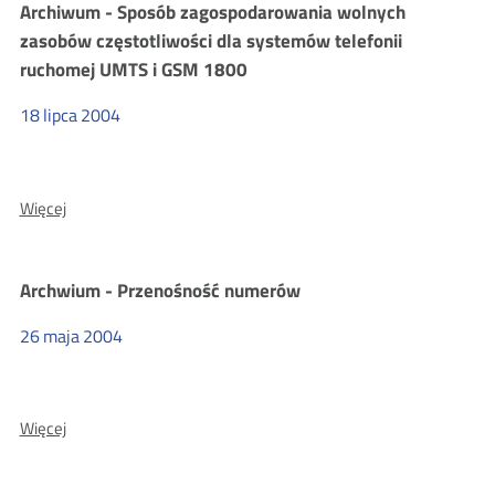
postępowania
Archiwum - Sposób zagospodarowania wolnych
przetargowego
zasobów częstotliwości dla systemów telefonii
na
ruchomej UMTS i GSM 1800
dokonanie
rezerwacji
18
lipca
2004
częstotliwości
w
zakresie
O:
Więcej
3,6
Archiwum
-
-
3,8
Sposób
GHz
Archwium - Przenośność numerów
zagospodarowania
wolnych
26
maja
2004
zasobów
częstotliwości
dla
O:
Więcej
systemów
Archwium
telefonii
-
ruchomej