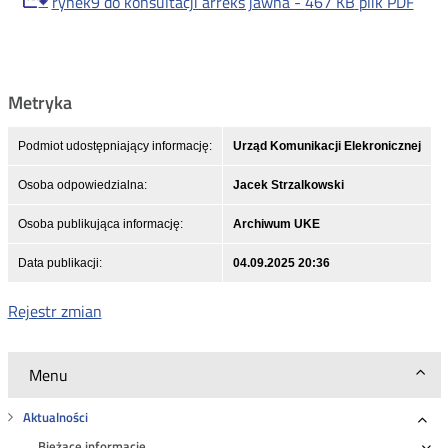
rynek9 do konsultacji arreks jawna -
467 KB
plik PDF
Metryka
Podmiot udostępniający informację:
Urząd Komunikacji Elekronicznej
Osoba odpowiedzialna:
Jacek Strzalkowski
Osoba publikująca informację:
Archiwum UKE
Data publikacji:
04.09.2025 20:36
Rejestr zmian
Menu
Aktualności
Roz
Bieżące informacje
Ro