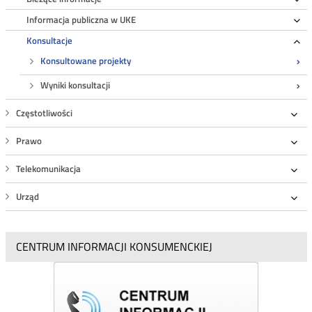
Informacja publiczna w UKE
Ro
Konsultacje
Ro
Konsultowane projekty
Wyniki konsultacji
Częstotliwości
Roz
Prawo
Roz
Telekomunikacja
Roz
Urząd
Roz
CENTRUM INFORMACJI KONSUMENCKIEJ