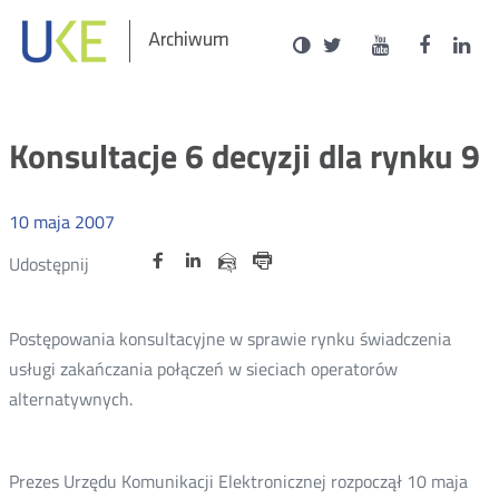
Social
Ustawienia
Wersja
UKE
UKE
UKE
U
Otwórz
Otwórz
Otwór
O
Archiwum
zukaj
Media
kontrastowa
na
na
na
n
w
w
w
portalu
portalu
portal
p
nowym
nowym
nowy
n
Twitter
Youtube
Facebo
L
oknie
oknie
oknie
o
Konsultacje 6 decyzji dla rynku 9
10
maja
2007
Udostępnij
Udostępnij
Udostępnij
Otwórz
Otwórz
Otwórz
Udostępnij
Udostępnij
na
na
na
w
w
w
przez
portalu
portalu
portalu
Drukuj
nowym
nowym
nowym
e-
oknie
oknie
oknie
Twitter
Facebook
Linkedin
mail
Postępowania konsultacyjne w sprawie rynku świadczenia
usługi zakańczania połączeń w sieciach operatorów
alternatywnych.
Prezes Urzędu Komunikacji Elektronicznej rozpoczął 10 maja