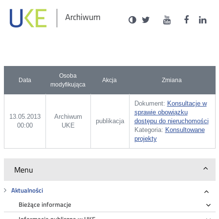
Social
Ustawienia
Wersja
UKE
UKE
UKE
U
Otwórz
Otwórz
Otwór
O
Archiwum
zukaj
Media
kontrastowa
na
na
na
n
w
w
w
portalu
portalu
portal
p
nowym
nowym
nowy
n
Twitter
Youtube
Facebo
L
oknie
oknie
oknie
o
Osoba
Data
Akcja
Zmiana
modyfikująca
Dokument:
Konsultacje w
sprawie obowiązku
13.05.2013
Archiwum
publikacja
dostępu do nieruchomości
00:00
UKE
Kategoria:
Konsultowane
projekty
Menu
Aktualności
Roz
Bieżące informacje
Ro