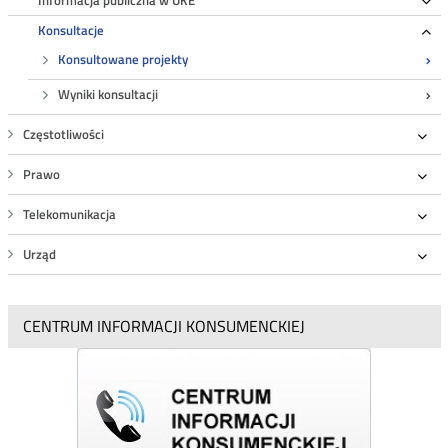
Informacja publiczna w UKE
Ro
Konsultacje
Ro
Konsultowane projekty
Wyniki konsultacji
Częstotliwości
Roz
Prawo
Roz
Telekomunikacja
Roz
Urząd
Roz
CENTRUM INFORMACJI KONSUMENCKIEJ