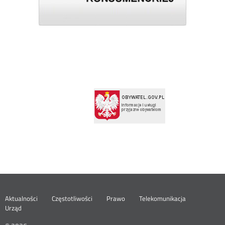
Menu
Aktualności
Częstotliwości
Prawo
Telekomunikacja
Urząd