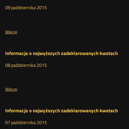
zadeklarowanych
LTE
kwotach
09
października
2015
2015
O:
Więcej
Informacja
o
najwyższych
Informacja o najwyższych zadeklarowanych kwotach
zadeklarowanych
kwotach
08
października
2015
O:
Więcej
Informacja
o
najwyższych
Informacja o najwyższych zadeklarowanych kwotach
zadeklarowanych
kwotach
07
października
2015