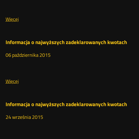
O:
Więcej
Informacja
o
najwyższych
Informacja o najwyższych zadeklarowanych kwotach
zadeklarowanych
kwotach
06
października
2015
O:
Więcej
Informacja
o
najwyższych
Informacja o najwyższych zadeklarowanych kwotach
zadeklarowanych
kwotach
24
września
2015