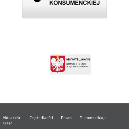
Menu
Aktualności
Częstotliwości
Prawo
Telekomunikacja
Urząd