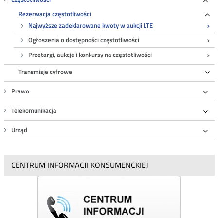
Roz
Rezerwacja częstotliwości
Ro
Najwyższe zadeklarowane kwoty w aukcji LTE
Ogłoszenia o dostępności częstotliwości
Przetargi, aukcje i konkursy na częstotliwości
Transmisje cyfrowe
Ro
Prawo
Roz
Telekomunikacja
Roz
Urząd
Roz
CENTRUM INFORMACJI KONSUMENCKIEJ