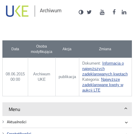
Social
Ustawienia
Wersja
UKE
UKE
UKE
U
Otwórz
Otwórz
Otwór
O
Archiwum
zukaj
Media
kontrastowa
na
na
na
n
w
w
w
portalu
portalu
portal
p
nowym
nowym
nowy
n
Twitter
Youtube
Facebo
L
oknie
oknie
oknie
o
Osoba
Data
Akcja
Zmiana
modyfikująca
Dokument:
Informacja o
najwyższych
08.06.2015
Archiwum
zadeklarowanych kwotach
publikacja
00:00
UKE
Kategoria:
Najwyższe
zadeklarowane kwoty w
aukcji LTE
Menu
Aktualności
Roz
Częstotliwości