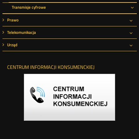
Transmisje cyfrowe
Ro
Prawo
Roz
Telekomunikacja
Roz
Urząd
Roz
CENTRUM INFORMACJI KONSUMENCKIEJ