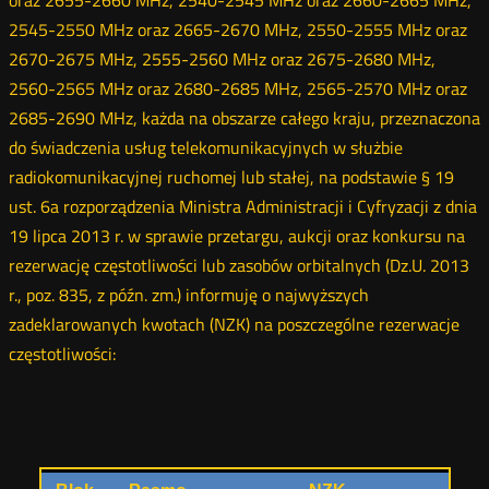
oraz 2655-2660 MHz, 2540-2545 MHz oraz 2660-2665 MHz,
2545-2550 MHz oraz 2665-2670 MHz, 2550-2555 MHz oraz
2670-2675 MHz, 2555-2560 MHz oraz 2675-2680 MHz,
2560-2565 MHz oraz 2680-2685 MHz, 2565-2570 MHz oraz
2685-2690 MHz, każda na obszarze całego kraju, przeznaczona
do świadczenia usług telekomunikacyjnych w służbie
radiokomunikacyjnej ruchomej lub stałej, na podstawie § 19
ust. 6a rozporządzenia Ministra Administracji i Cyfryzacji z dnia
19 lipca 2013 r. w sprawie przetargu, aukcji oraz konkursu na
rezerwację częstotliwości lub zasobów orbitalnych (Dz.U. 2013
r., poz. 835, z późn. zm.) informuję o najwyższych
zadeklarowanych kwotach (NZK) na poszczególne rezerwacje
częstotliwości: