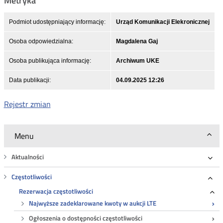
Metryka
Podmiot udostępniający informację:
Urząd Komunikacji Elekronicznej
Osoba odpowiedzialna:
Magdalena Gaj
Osoba publikująca informację:
Archiwum UKE
Data publikacji:
04.09.2025 12:26
Rejestr zmian
Menu
Aktualności
Roz
Częstotliwości
Roz
Rezerwacja częstotliwości
Ro
Najwyższe zadeklarowane kwoty w aukcji LTE
Ogłoszenia o dostępności częstotliwości