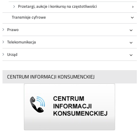
Przetargi, aukcje i konkursy na częstotliwości
Transmisje cyfrowe
Ro
Prawo
Roz
Telekomunikacja
Roz
Urząd
Roz
CENTRUM INFORMACJI KONSUMENCKIEJ