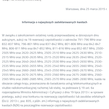
Warszawa, dnia 25 marca 2015 r.
Informacja o najwyższych zadeklarowanych kwotach
W związku z zakończeniem ostatniej rundy przeprowadzanej w dzisiejszym dniu
aukcyjnym, aukcji na 19 rezerwacji częstotliwości z zakresów 791-796 MHz oraz
832-837 MHz, 796-801 MHz oraz 837-842 MHz, 801-806 MHz oraz 842-847
MHz, 806-811 MHz oraz 847-852 MHz, 811-816 MHz oraz 852-857 MHz, 2500-
2505 MHz oraz 2620-2625 MHz, 2505-2510 MHz oraz 2625-2630 MHz, 2510-
2515 MHz oraz 2630-2635 MHz, 2515-2520 MHz oraz 2635-2640 MHz, 2520-
2525 MHz oraz 2640-2645 MHz, 2525-2530 MHz oraz 2645-2650 MHz, 2530-
2535 MHz oraz 2650-2655 MHz, 2535-2540 MHz oraz 2655-2660 MHz, 2540-
2545 MHz oraz 2660-2665 MHz, 2545-2550 MHz oraz 2665-2670 MHz, 2550-
2555 MHz oraz 2670-2675 MHz, 2555-2560 MHz oraz 2675-2680 MHz, 2560-
2565 MHz oraz 2680-2685 MHz, 2565-2570 MHz oraz 2685-2690 MHz, każda na
obszarze całego kraju, przeznaczona do świadczenia usług telekomunikacyjnych w
służbie radiokomunikacyjnej ruchomej lub stałej, na podstawie § 19 ust. 6a
rozporządzenia Ministra Administracji i Cyfryzacji z dnia 19 lipca 2013 r. w sprawie
przetargu, aukcji oraz konkursu na rezerwację częstotliwości lub zasobów orbitalnych
(Dz.U. 2013 r., poz. 835, z późn. zm.) informuję o najwyższych zadeklarowanych
kwotach (NZK) na poszczególne rezerwacje częstotliwości: