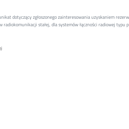
stępności
nikat dotyczący zgłoszonego zainteresowania uzyskaniem rezerwac
ęstotliwości
w radiokomunikacji stałej, dla systemów łączności radiowej typu 
17
O:
j
Komunikat
dotyczący
zgłoszonego
zainteresowania
uzyskaniem
rezerwacji
częstotliwości
z
zakresu
5,875
–
5,925