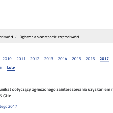
otliwości
Ogłoszenia o dostępności częstotliwości
2010
2011
2012
2013
2014
2015
2016
2017
eń
Luty
łoszenia
nikat dotyczący zgłoszonego zainteresowania uzyskaniem re
5 GHz
utego
2017