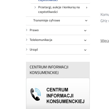
do
Przetargi, aukcje i konkursy na
częstotliwości
Komu
cz
GHz 
Transmisje cyfrowe
Rozwiń
Prawo
20
Rozwiń
Telekomunikacja
Więce
Rozwiń
Urząd
Rozwiń
CENTRUM INFORMACJI
KONSUMENCKIEJ