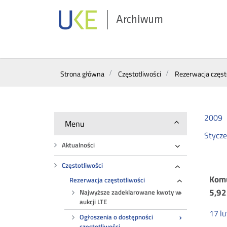
Archiwum
Wyszukiwarka
Strona główna
Częstotliwości
Rezerwacja częst
2009
Menu
Stycz
Aktualności
Rozwiń
Częstotliwości
Rozwiń
Og
Komu
Rezerwacja częstotliwości
Rozwiń
5,92
Najwyższe zadeklarowane kwoty w
aukcji LTE
o
17
l
Ogłoszenia o dostępności
częstotliwości