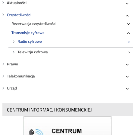
Aktualności
L
Roz
Częstotliwości
Roz
Rezerwacja częstotliwości
Ro
Transmisje cyfrowe
Ro
Radio cyfrowe
Telewizja cyfrowa
Prawo
Roz
Telekomunikacja
Roz
Urząd
Roz
CENTRUM INFORMACJI KONSUMENCKIEJ