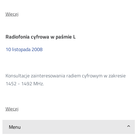
O:
Więcej
Wyniki
konsultacji
radiofonii
Radiofonia cyfrowa w paśmie L
cyfrowej
w
10
listopada
2008
paśmie
L
Konsultacje zainteresowania radiem cyfrowym w zakresie
1452 - 1492 MHz.
O:
Więcej
Radiofonia
cyfrowa
Menu
w
paśmie