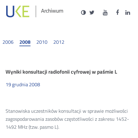
Social
Ustawienia
Wersja
UKE
UKE
UKE
U
Otwórz
Otwórz
Otwór
O
Archiwum
zukaj
Media
kontrastowa
na
na
na
n
w
w
w
portalu
portalu
portal
p
nowym
nowym
nowy
n
Twitter
Youtube
Facebo
L
oknie
oknie
oknie
o
2006
2008
2010
2012
Radio
Wyniki konsultacji radiofonii cyfrowej w paśmie L
19
grudnia
2008
cyfrowe
2008
Stanowiska uczestników konsultacji w sprawie możliwości
zagospodarowania zasobów częstotliwości z zakresu 1452-
1492 MHz (tzw. pasmo L).