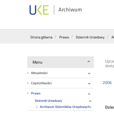
Archiwum
Wyszukiwarka
Strona główna
Prawo
Dziennik Urzedowy
A
Uprz
Menu
dost
Aktualności
Rozwiń
2006
Częstotliwości
Rozwiń
Prawo
Rozwiń
Dziennik Urzedowy
Rozwiń
Ar
Dzie
Archiwum Dzienników Urzędowych