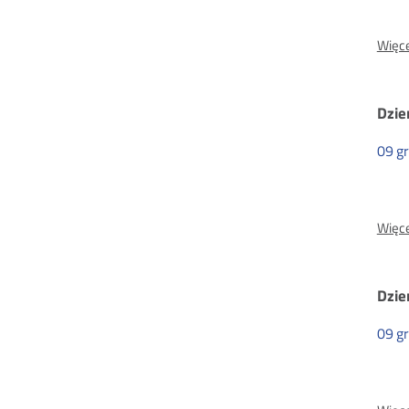
Więce
Dzie
09
g
Więce
Dzie
09
g