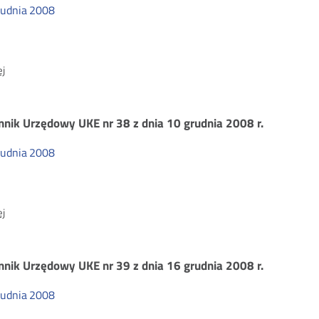
rudnia
2008
ienników
zędowych
O:
j
Dziennik
Urzędowy
08
UKE
nnik Urzędowy UKE nr 38 z dnia 10 grudnia 2008 r.
nr
40
rudnia
2008
z
dnia
22
O:
j
grudnia
Dziennik
2008
Urzędowy
r.
UKE
nnik Urzędowy UKE nr 39 z dnia 16 grudnia 2008 r.
nr
38
rudnia
2008
z