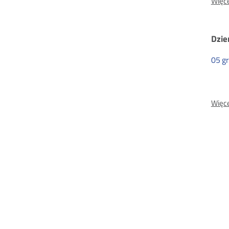
Więce
Dzie
05
g
Więce