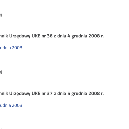
dnia
10
O:
j
grudnia
Dziennik
2008
Urzędowy
r.
UKE
nnik Urzędowy UKE nr 36 z dnia 4 grudnia 2008 r.
nr
39
rudnia
2008
z
dnia
16
O:
j
grudnia
Dziennik
2008
Urzędowy
r.
UKE
nnik Urzędowy UKE nr 37 z dnia 5 grudnia 2008 r.
nr
36
rudnia
2008
z
dnia
4