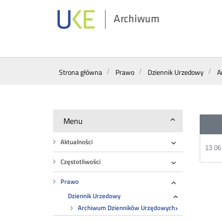
Archiwum
Wyszukiwarka
Strona główna
Prawo
Dziennik Urzedowy
A
Menu
Aktualności
13.06
Rozwiń
Częstotliwości
Rozwiń
Prawo
Rozwiń
Dziennik Urzedowy
Rozwiń
Archiwum Dzienników Urzędowych