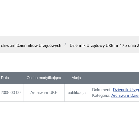
rchiwum Dzienników Urzędowych
Dziennik Urzędowy UKE nr 17 z dnia 2
Data
Osoba modyfikująca
Akcja
Dokument:
Dziennik Urzę
.2008 00:00
Archiwum UKE
publikacja
Kategoria:
Archiwum Dzie