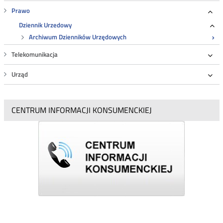
Prawo
Roz
Dziennik Urzedowy
Ro
Archiwum Dzienników Urzędowych
Telekomunikacja
Roz
Urząd
Roz
CENTRUM INFORMACJI KONSUMENCKIEJ