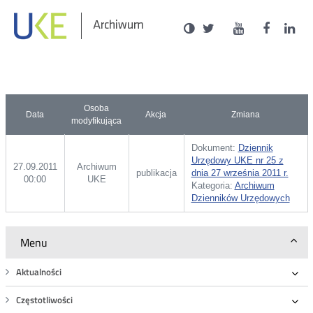
Social
Ustawienia
Wersja
UKE
UKE
UKE
U
Otwórz
Otwórz
Otwór
O
Archiwum
zukaj
Media
kontrastowa
na
na
na
n
w
w
w
portalu
portalu
portal
p
nowym
nowym
nowy
n
Twitter
Youtube
Facebo
L
oknie
oknie
oknie
o
Osoba
Data
Akcja
Zmiana
modyfikująca
Dokument:
Dziennik
Urzędowy UKE nr 25 z
27.09.2011
Archiwum
publikacja
dnia 27 września 2011 r.
00:00
UKE
Kategoria:
Archiwum
Dzienników Urzędowych
Menu
Aktualności
Roz
Częstotliwości
Roz