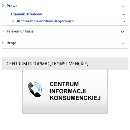
Prawo
Roz
Dziennik Urzedowy
Ro
Archiwum Dzienników Urzędowych
Telekomunikacja
Roz
Urząd
Roz
CENTRUM INFORMACJI KONSUMENCKIEJ