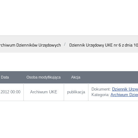
rchiwum Dzienników Urzędowych
Dziennik Urzędowy UKE nr 6 z dnia 10
Data
Osoba modyfikująca
Akcja
Dokument:
Dziennik Urzę
.2012 00:00
Archiwum UKE
publikacja
Kategoria:
Archiwum Dzie