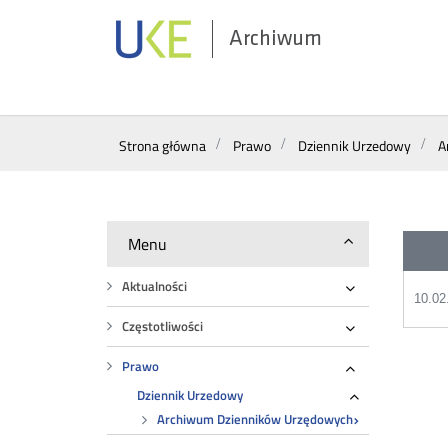
Archiwum
Wyszukiwarka
Strona główna
Prawo
Dziennik Urzedowy
A
Menu
Aktualności
10.02
Rozwiń
Częstotliwości
Rozwiń
Prawo
Rozwiń
Dziennik Urzedowy
Rozwiń
Archiwum Dzienników Urzędowych