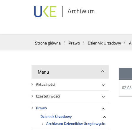
Archiwum
Wyszukiwarka
Strona główna
Prawo
Dziennik Urzedowy
A
Menu
Aktualności
02.03
Rozwiń
Częstotliwości
Rozwiń
Prawo
Rozwiń
Dziennik Urzedowy
Rozwiń
Archiwum Dzienników Urzędowych