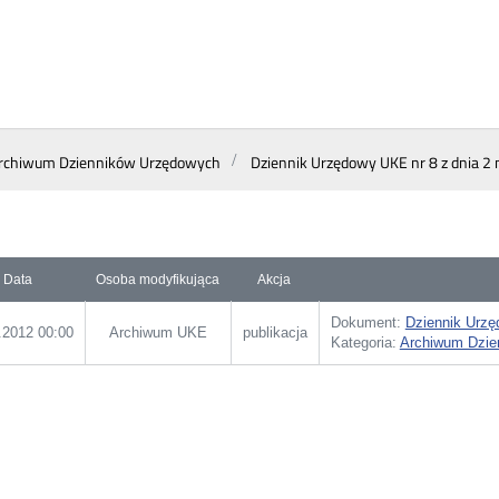
rchiwum Dzienników Urzędowych
Dziennik Urzędowy UKE nr 8 z dnia 2 
Data
Osoba modyfikująca
Akcja
Dokument:
Dziennik Urzę
.2012 00:00
Archiwum UKE
publikacja
Kategoria:
Archiwum Dzie