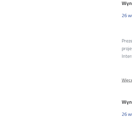
Wyni
26
w
Prez
proj
Inte
Więce
Wyni
26
w