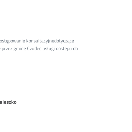
c
postępowanie konsultacyjnedotyczące
 przez gminę Czudec usługi dostępu do
Maleszko