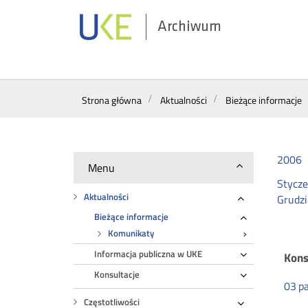
Archiwum
Wyszukiwarka
Strona główna
Aktualności
Bieżące informacje
2006
Menu
Stycz
Aktualności
Grudz
Rozwiń
Bieżące informacje
Rozwiń
Komunikaty
Informacja publiczna w UKE
Rozwiń
Ko
Kons
Konsultacje
Rozwiń
03
pa
Częstotliwości