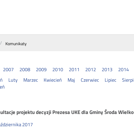
Komunikaty
2007
2008
2009
2010
2011
2012
2013
2014
eń
Luty
Marzec
Kwiecień
Maj
Czerwiec
Lipiec
Sierp
ień
munikaty
ultacje projektu decyzji Prezesa UKE dla Gminy Środa Wielk
ździernika
2017