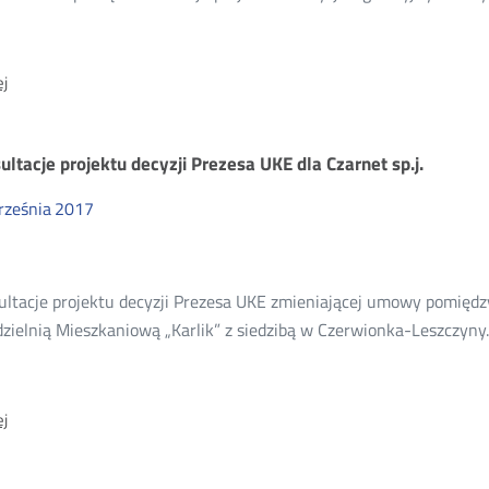
O:
j
Konsultacje
projektów
decyzji
ultacje projektu decyzji Prezesa UKE dla Czarnet sp.j.
regulacyjnych
Prezesa
rześnia
2017
UKE
w
sprawie
ultacje projektu decyzji Prezesa UKE zmieniającej umowy pomiędz
EmiTel
zielnią Mieszkaniową „Karlik” z siedzibą w Czerwionka-Leszczyny.
sp.
z
o.o.
O:
j
Konsultacje
projektu