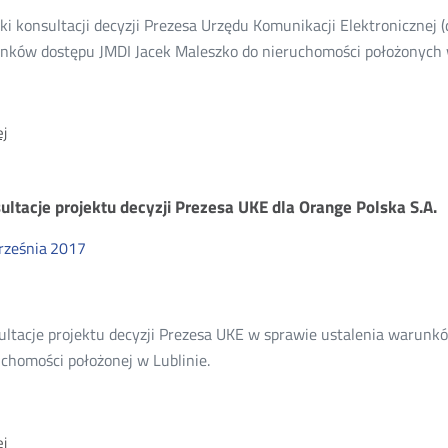
Gminy
i konsultacji decyzji Prezesa Urzędu Komunikacji Elektronicznej (
Czudec
nków dostępu JMDI Jacek Maleszko do nieruchomości położonych 
O:
j
Wyniki
konsultacji
projektu
ultacje projektu decyzji Prezesa UKE dla Orange Polska S.A.
decyzji
Prezesa
rześnia
2017
UKE
dla
JMDI
ultacje projektu decyzji Prezesa UKE w sprawie ustalenia warunkó
Jacek
chomości położonej w Lublinie.
Maleszko
O:
j