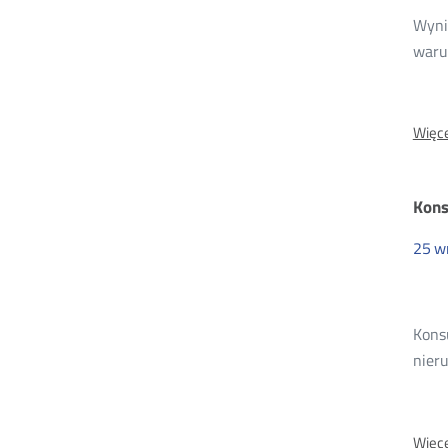
Wynik
waru
Więce
Kons
25
w
Kons
nieru
Więce