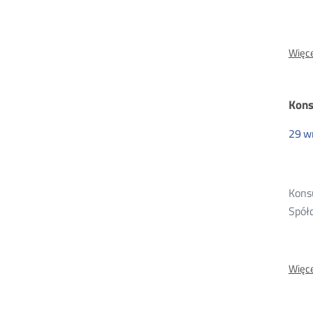
Więce
Kons
29
w
Kons
Spółd
Więce