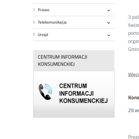
20
Rozwiń
Prawo
Rozwiń
3 paź
Telekomunikacja
świad
Rozwiń
pomo
Urząd
Rozwiń
organ
Gmini
CENTRUM INFORMACJI
KONSUMENCKIEJ
Więce
Kons
29
w
Preze