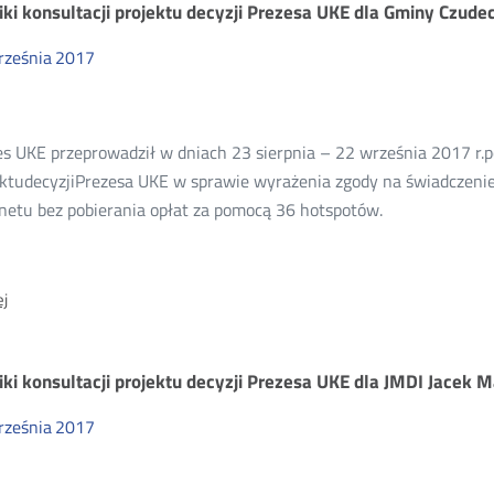
decyzji
ki konsultacji projektu decyzji Prezesa UKE dla Gminy Czude
Prezesa
UKE
rześnia
2017
dla
Czarnet
sp.j.
es UKE przeprowadził w dniach 23 sierpnia – 22 września 2017 r.
ektudecyzjiPrezesa UKE w sprawie wyrażenia zgody na świadczenie
rnetu bez pobierania opłat za pomocą 36 hotspotów.
O:
j
Wyniki
konsultacji
projektu
ki konsultacji projektu decyzji Prezesa UKE dla JMDI Jacek 
decyzji
Prezesa
rześnia
2017
UKE
dla