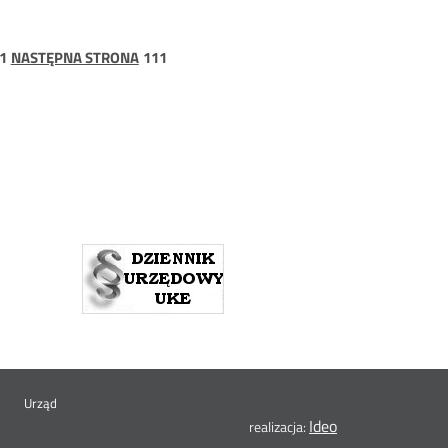
ona
trona
strona
1
NASTĘPNA STRONA
111
111
Urząd
Ideo
Otwórz
realizacja: