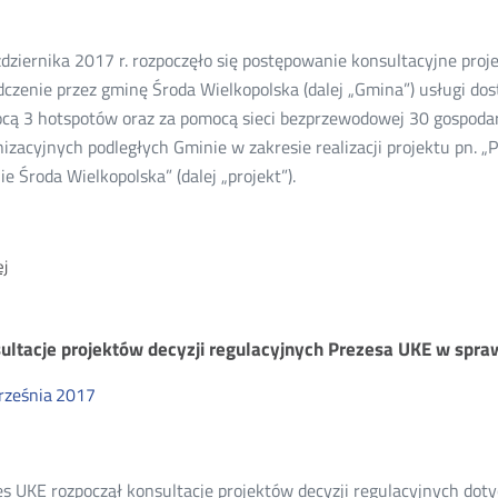
17
dziernika 2017 r. rozpoczęło się postępowanie konsultacyjne proj
czenie przez gminę Środa Wielkopolska (dalej „Gmina”) usługi dost
cą 3 hotspotów oraz za pomocą sieci bezprzewodowej 30 gospod
izacyjnych podległych Gminie w zakresie realizacji projektu pn.
e Środa Wielkopolska” (dalej „projekt”).
O:
j
Konsultacje
projektu
decyzji
ultacje projektów decyzji regulacyjnych Prezesa UKE w sprawi
Prezesa
UKE
rześnia
2017
dla
Gminy
Środa
s UKE rozpoczął konsultacje projektów decyzji regulacyjnych doty
Wielkopolska