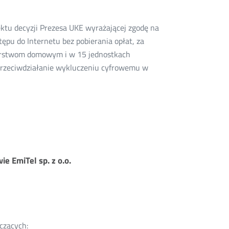
ektu decyzji Prezesa UKE wyrażającej zgodę na
ępu do Internetu bez pobierania opłat, za
arstwom domowym i w 15 jednostkach
 „Przeciwdziałanie wykluczeniu cyfrowemu w
e EmiTel sp. z o.o.
czących: