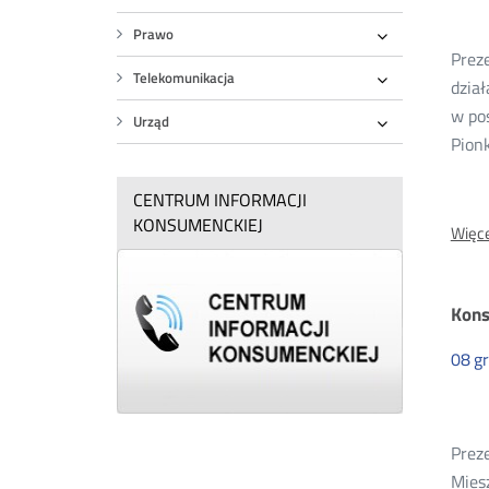
20
Rozwiń
Prawo
Rozwiń
Preze
Telekomunikacja
dzia
Rozwiń
w po
Urząd
Rozwiń
Pion
CENTRUM INFORMACJI
KONSUMENCKIEJ
Więce
Kons
08
g
Prez
Mies