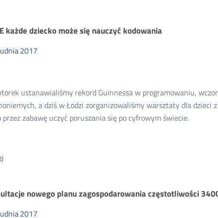
Konsultacje
projektu
decyzji
E każde dziecko może się nauczyć kodowania
Prezesa
UKE
rudnia
2017
dla
Sileman
sp.
torek ustanawialiśmy rekord Guinnessa w programowaniu, wczora
z
honiemych, a dziś w Łodzi zorganizowaliśmy warsztaty dla dzieci 
o.o.
o przez zabawę uczyć poruszania się po cyfrowym świecie.
O:
j
Z
UKE
każde
ultacje nowego planu zagospodarowania częstotliwości 3
dziecko
może
rudnia
2017