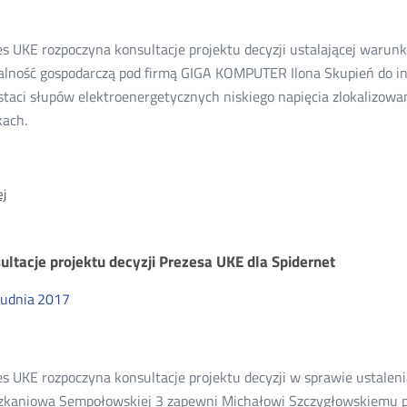
17
s UKE rozpoczyna konsultacje projektu decyzji ustalającej warunk
łalność gospodarczą pod firmą GIGA KOMPUTER Ilona Skupień do in
staci słupów elektroenergetycznych niskiego napięcia zlokalizow
kach.
O:
j
Konsultacje
projektu
decyzji
ultacje projektu decyzji Prezesa UKE dla Spidernet
Prezesa
UKE
rudnia
2017
dla
Giga
Komputer
es UKE rozpoczyna konsultacje projektu decyzji w sprawie ustale
zkaniowa Sempołowskiej 3 zapewni Michałowi Szczygłowskiemu p