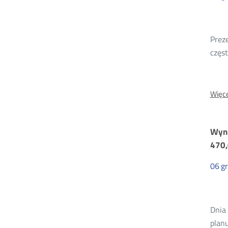
Prez
częs
Więce
Wyni
470
06
g
Dnia
plan