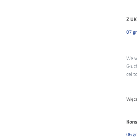
Z UK
07
g
We w
Głuc
cel t
Więce
Kons
06
g