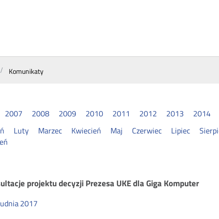
Komunikaty
2007
2008
2009
2010
2011
2012
2013
2014
eń
Luty
Marzec
Kwiecień
Maj
Czerwiec
Lipiec
Sierp
ień
munikaty
ultacje projektu decyzji Prezesa UKE dla Giga Komputer
rudnia
2017