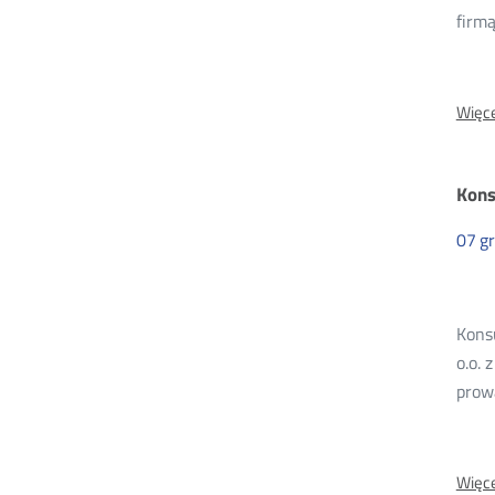
firm
Więce
Kons
07
g
Konsu
o.o. 
prow
Więce