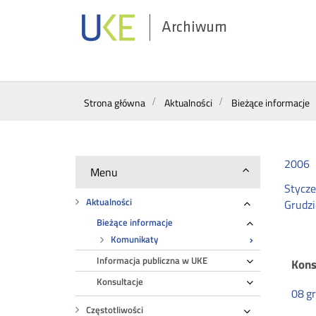
Archiwum
Wyszukiwarka
Strona główna
Aktualności
Bieżące informacje
2006
Menu
Stycz
Aktualności
Grudz
Rozwiń
Bieżące informacje
Rozwiń
Komunikaty
Informacja publiczna w UKE
Rozwiń
Ko
Kons
Konsultacje
Rozwiń
08
g
Częstotliwości