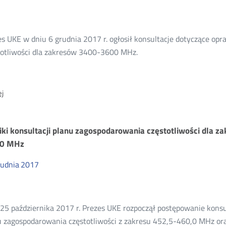
się
nauczyć
kodowania
es UKE w dniu 6 grudnia 2017 r. ogłosił konsultacje dotyczące o
totliwości dla zakresów 3400-3600 MHz.
O:
j
Konsultacje
nowego
planu
ki konsultacji planu zagospodarowania częstotliwości dla 
zagospodarowania
,0 MHz
częstotliwości
3400-
rudnia
2017
3600
MHz
 25 października 2017 r. Prezes UKE rozpoczął postępowanie kon
u zagospodarowania częstotliwości z zakresu 452,5-460,0 MHz or