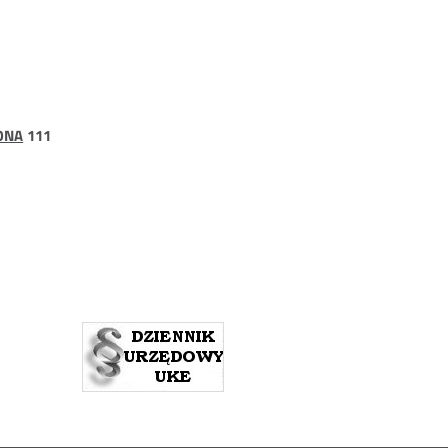
strona
ONA
111
111