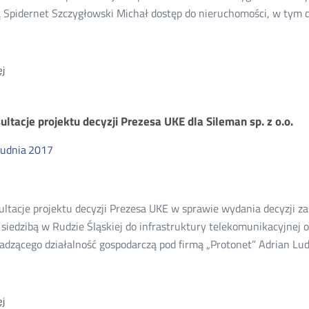
ą Spidernet Szczygłowski Michał dostęp do nieruchomości, w tym 
O:
j
Konsultacje
projektu
decyzji
ultacje projektu decyzji Prezesa UKE dla Sileman sp. z o.o.
Prezesa
UKE
rudnia
2017
dla
Spidernet
ltacje projektu decyzji Prezesa UKE w sprawie wydania decyzji za
z siedzibą w Rudzie Śląskiej do infrastruktury telekomunikacyjnej 
adzącego działalność gospodarczą pod firmą „Protonet” Adrian Lud
O:
j