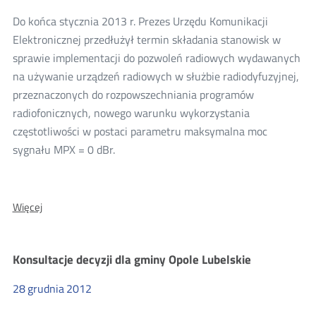
Do końca stycznia 2013 r. Prezes Urzędu Komunikacji
Elektronicznej przedłużył termin składania stanowisk w
sprawie implementacji do pozwoleń radiowych wydawanych
na używanie urządzeń radiowych w służbie radiodyfuzyjnej,
przeznaczonych do rozpowszechniania programów
radiofonicznych, nowego warunku wykorzystania
częstotliwości w postaci parametru maksymalna moc
sygnału MPX = 0 dBr.
O:
Więcej
Przedłużenie
terminu
konsultacji
Konsultacje decyzji dla gminy Opole Lubelskie
dotyczących
parametru
28
grudnia
2012
MPX