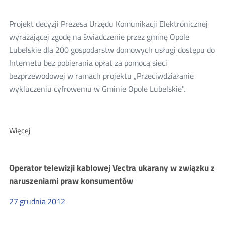
w
pozwoleniach
Projekt decyzji Prezesa Urzędu Komunikacji Elektronicznej
radiodyfuzyjnych
wyrażającej zgodę na świadczenie przez gminę Opole
Lubelskie dla 200 gospodarstw domowych usługi dostępu do
Internetu bez pobierania opłat za pomocą sieci
bezprzewodowej w ramach projektu „Przeciwdziałanie
wykluczeniu cyfrowemu w Gminie Opole Lubelskie".
O:
Więcej
Konsultacje
decyzji
dla
Operator telewizji kablowej Vectra ukarany w związku z
gminy
naruszeniami praw konsumentów
Opole
Lubelskie
27
grudnia
2012