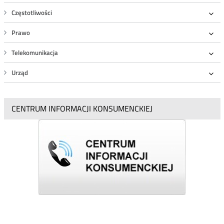
Częstotliwości
Roz
Prawo
Roz
Telekomunikacja
Roz
Urząd
Roz
CENTRUM INFORMACJI KONSUMENCKIEJ