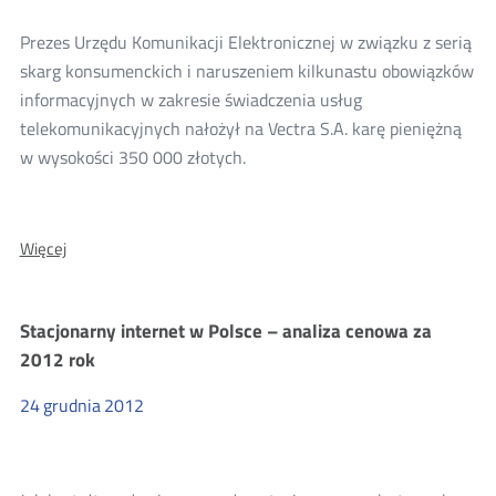
Prezes Urzędu Komunikacji Elektronicznej w związku z serią
skarg konsumenckich i naruszeniem kilkunastu obowiązków
informacyjnych w zakresie świadczenia usług
telekomunikacyjnych nałożył na Vectra S.A. karę pieniężną
w wysokości 350 000 złotych.
O:
Więcej
Operator
telewizji
kablowej
Stacjonarny internet w Polsce – analiza cenowa za
Vectra
2012 rok
ukarany
w
24
grudnia
2012
związku
z
naruszeniami