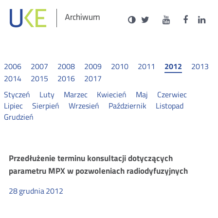
Social
Ustawienia
Wersja
UKE
UKE
UKE
U
Otwórz
Otwórz
Otwór
O
Archiwum
zukaj
Media
kontrastowa
na
na
na
n
w
w
w
portalu
portalu
portal
p
nowym
nowym
nowy
n
Twitter
Youtube
Facebo
L
oknie
oknie
oknie
o
2006
2007
2008
2009
2010
2011
2012
2013
2014
2015
2016
2017
Styczeń
Luty
Marzec
Kwiecień
Maj
Czerwiec
Lipiec
Sierpień
Wrzesień
Październik
Listopad
Grudzień
Komunikaty
Przedłużenie terminu konsultacji dotyczących
parametru MPX w pozwoleniach radiodyfuzyjnych
2012
28
grudnia
2012