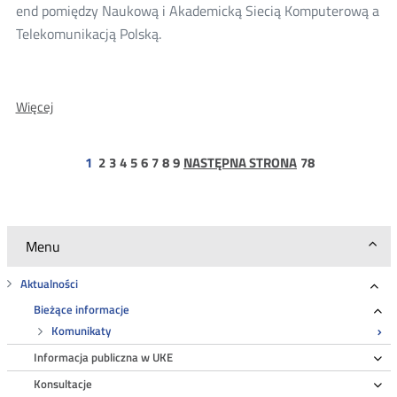
end pomiędzy Naukową i Akademicką Siecią Komputerową a
Telekomunikacją Polską.
O:
Więcej
Wyniki
konsultacji
strona
strona
strona
strona
strona
strona
strona
strona
strona
1
2
3
4
5
6
7
8
9
NASTĘPNA STRONA
78
decyzji
78
dla
NASK
i
Menu
TP
Aktualności
Roz
Bieżące informacje
Ro
Komunikaty
Informacja publiczna w UKE
Ro
Konsultacje
Ro