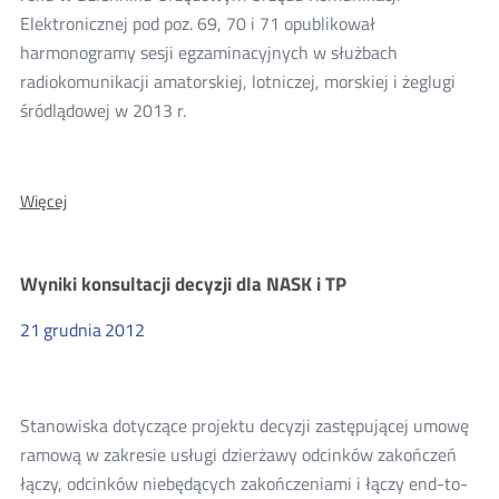
Elektronicznej pod poz. 69, 70 i 71 opublikował
harmonogramy sesji egzaminacyjnych w służbach
radiokomunikacji amatorskiej, lotniczej, morskiej i żeglugi
śródlądowej w 2013 r.
O:
Więcej
Harmonogramy
egzaminów
na
Wyniki konsultacji decyzji dla NASK i TP
świadectwa
radiooperatorskie
21
grudnia
2012
w
2013
roku
Stanowiska dotyczące projektu decyzji zastępującej umowę
ramową w zakresie usługi dzierżawy odcinków zakończeń
łączy, odcinków niebędących zakończeniami i łączy end-to-