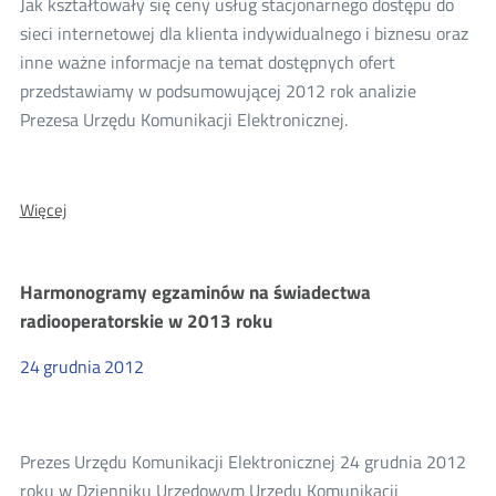
Jak kształtowały się ceny usług stacjonarnego dostępu do
praw
konsumentów
sieci internetowej dla klienta indywidualnego i biznesu oraz
inne ważne informacje na temat dostępnych ofert
przedstawiamy w podsumowującej 2012 rok analizie
Prezesa Urzędu Komunikacji Elektronicznej.
O:
Więcej
Stacjonarny
internet
w
Harmonogramy egzaminów na świadectwa
Polsce
radiooperatorskie w 2013 roku
–
analiza
24
grudnia
2012
cenowa
za
2012
Prezes Urzędu Komunikacji Elektronicznej 24 grudnia 2012
rok
roku w Dzienniku Urzędowym Urzędu Komunikacji