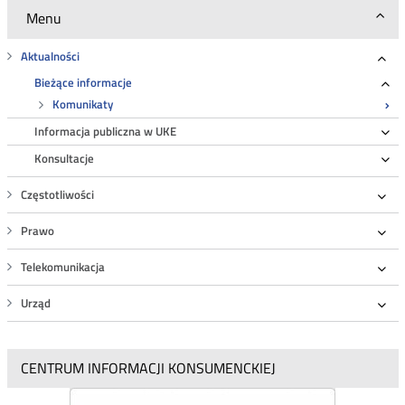
-
Menu
wdzwoń
szkołę"
Aktualności
Roz
Bieżące informacje
Ro
Komunikaty
Informacja publiczna w UKE
Ro
Konsultacje
Ro
Częstotliwości
Roz
Prawo
Roz
Telekomunikacja
Roz
Urząd
Roz
CENTRUM INFORMACJI KONSUMENCKIEJ