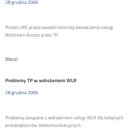
Senacie
28
grudnia
2006
Prezes UKE przeprowadził kontrolę świadczenia usługi
Bitstream Access przez TP.
O:
Więcej
Postępowanie
w
sprawie
Problemy TP w wdrożeniem WLR
ukarania
TP
28
grudnia
2006
za
BSA
Problemy związane z wdrożeniem usługi WLR dla kolejnych
przedsiębiorców telekomunikacyjnych.