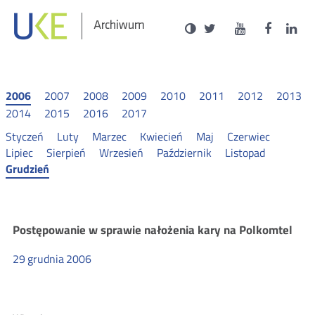
Social
Ustawienia
Wersja
UKE
UKE
UKE
U
Otwórz
Otwórz
Otwór
O
Archiwum
zukaj
Media
kontrastowa
na
na
na
n
w
w
w
portalu
portalu
portal
p
nowym
nowym
nowy
n
Twitter
Youtube
Facebo
L
oknie
oknie
oknie
o
2006
2007
2008
2009
2010
2011
2012
2013
2014
2015
2016
2017
Styczeń
Luty
Marzec
Kwiecień
Maj
Czerwiec
Lipiec
Sierpień
Wrzesień
Październik
Listopad
Grudzień
Komunikaty
Postępowanie w sprawie nałożenia kary na Polkomtel
29
grudnia
2006
2006