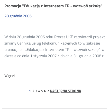
317
Promocja "Edukacja z Internetem TP - wdzwoń szkołę"
przetargów
powiatowych
28
grudnia
2006
W dniu 28 grudnia 2006 roku Prezes UKE zatwierdził projekt
zmiany Cennika usług telekomunikacyjnych tp w zakresie
promocji pn. „Edukacja z Internetem TP – wdzwoń szkołę”, w
okresie od dnia 1 stycznia 2007 r. do dnia 31 grudnia 2008 r.
O:
Więcej
Promocja
"Edukacja
strona
strona
strona
strona
strona
strona
1
2
3
4
5
6
7
NASTĘPNA STRONA
z
Internetem
TP