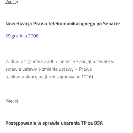
O:
Więcej
Postępowanie
w
sprawie
Nowelizacja Prawa telekomunikacyjnego po Senacie
nałożenia
kary
29
grudnia
2006
na
Polkomtel
W dniu 21 grudnia 2006 r. Senat RP podjął uchwałę w
sprawie ustawy o zmianie ustawy – Prawo
telekomunikacyjne (druk sejmowy nr 1016).
O:
Więcej
Nowelizacja
Prawa
telekomunikacyjnego
Postępowanie w sprawie ukarania TP za BSA
po