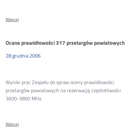
O:
Więcej
Problemy
TP
w
Ocana prawidłowości 317 przetargów powiatowych
wdrożeniem
WLR
28
grudnia
2006
Wyniki prac Zespołu do spraw oceny prawidłowości
przetargów powiatowych na rezerwację częstotliwości
3600-3800 MHz.
O:
Więcej
Ocana
prawidłowości